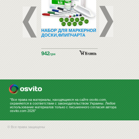
ДНО-
НАБОР ДЛЯ МАРКЕРНОЙ
ЗООТОВАРЫ (ТО
ТИЧЕСКИЙ
ДОСКИ,ФЛИПЧАРТА
ДЛЯ ЖИВОТНЫХ)
ИАЛ С
НСКОГО ЯЗЫКА
ГНИТАХ АЗБУКА
942
НСКАЯ
Купить
Купить
н
грн
НСТРАЦИОННЫЙ)
"Все права на материалы, находящиеся на сайте osvito.com,
охраняются в соответствии с законодательством Украины. Любое
использование материалов только с письменного согласия автора
osvito.com 2026"
© Все права защищены