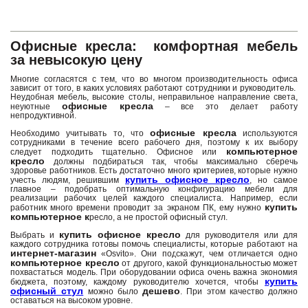
Офисные кресла: комфортная мебель
за невысокую цену
Многие согласятся с тем, что во многом производительность офиса
зависит от того, в каких условиях работают сотрудники и руководитель.
Неудобная мебель, высокие столы, неправильное направление света,
офисные кресла
неуютные
– все это делает работу
непродуктивной.
офисные кресла
Необходимо учитывать то, что
используются
сотрудниками в течение всего рабочего дня, поэтому к их выбору
компьютерное
следует подходить тщательно. Офисное или
кресло
должны подбираться так, чтобы максимально сберечь
здоровье работников. Есть достаточно много критериев, которые нужно
купить офисное кресло
учесть людям, решившим
, но самое
главное – подобрать оптимальную конфигурацию мебели для
реализации рабочих целей каждого специалиста. Например, если
купить
работник много времени проводит за экраном ПК, ему нужно
компьютерное к
ресло, а не простой офисный стул.
купить офисное кресло
Выбрать и
для руководителя или для
каждого сотрудника готовы помочь специалисты, которые работают на
интернет-магазин
«Osvito». Они подскажут, чем отличается одно
компьютерное кресло
от другого, какой функциональностью может
похвастаться модель. При оборудовании офиса очень важна экономия
купить
бюджета, поэтому, каждому руководителю хочется, чтобы
офисный стул
дешево
можно было
. При этом качество должно
оставаться на высоком уровне.