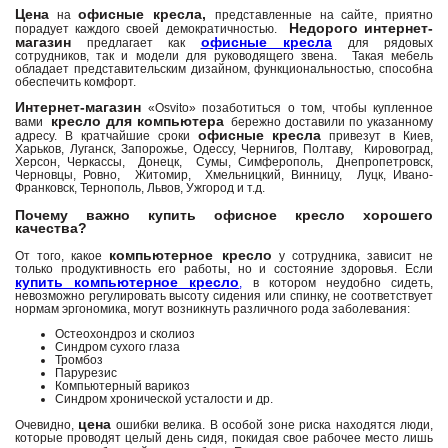
Цена
офисные кресла,
на
представленные на сайте, приятно
Недорого
интернет-
порадует каждого своей демократичностью.
магазин
офисные кресла
предлагает как
для рядовых
сотрудников, так и модели для руководящего звена. Такая мебель
обладает представительским дизайном, функциональностью, способна
обеспечить комфорт.
Интернет-магазин
«Osvito» позаботиться о том, чтобы купленное
кресло для компьютера
вами
бережно доставили по указанному
офисные кресла
адресу. В кратчайшие сроки
привезут в Киев,
Харьков, Луганск, Запорожье, Одессу, Чернигов, Полтаву, Кировоград,
Херсон, Черкассы, Донецк, Сумы, Симферополь, Днепропетровск,
Черновцы, Ровно, Житомир, Хмельницкий, Винницу, Луцк, Ивано-
Франковск, Тернополь, Львов, Ужгород и т.д.
Почему важно купить офисное кресло хорошего
качества?
компьютерное кресло
От того, какое
у сотрудника, зависит не
только продуктивность его работы, но и состояние здоровья. Если
купить компьютерное кресло
,
в котором неудобно сидеть,
невозможно регулировать высоту сидения или спинку, не соответствует
нормам эргономика, могут возникнуть различного рода заболевания:
Остеохондроз и сколиоз
Синдром сухого глаза
Тромбоз
Парурезис
Компьютерный варикоз
Синдром хронической усталости и др.
цена
Очевидно,
ошибки велика. В особой зоне риска находятся люди,
которые проводят целый день сидя, покидая свое рабочее место лишь