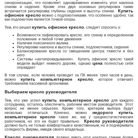
синхронизации, что позволяет одновременно изменять угол наклона
спинки и сидения. Кроме этих двух основных регулировок также
Купить
встречается регулировка глубины сидения и высоты спинки.
офисное кресло
можно с подлокотниками, что особенно удобно, так
как подлокотник является точкой опоры.
купить офисное кресло
Тем, кто решил
, следует спросить о:
Возможности зафиксировать кресло, его спинку в определенном
положении и любой точке движения
Наличии поясничного валика
Регулировке наклона и высоты спинки, подлокотников, сидения
Балансировании кресла со смещением центра тяжести и без
него
Системы «антипрокидывания». Купить офисное кресло такой
цена
модели выйдет немного дороже, однако
полностью себя
оправдает
В том случае, если человек проводит за ПК менее трех часов в день,
купить компьютерное кресло
можно
, которое отвечает
требованиям пассивной эргономики.
Выбираем кресло руководителя
купить компьютерное кресло
Тем, кто уже успел
для каждого
сотрудника, осталось обеспечить рабочим местом руководителя. Этот
вопрос не менее серьезен. Кроме того, критерии выбора будут
недорого
купить
несколько отличаться. Конечно, можно
компьютерное кресло
такое же, как у среднестатистических
Кресло руководителя
работников, но это не будет правильно.
должно быть не только комфортным и качественным, но и подчеркивать
солидность фирмы, имидж своего владельца.
Кресло руководителя
должно иметь угол наклона спинки более