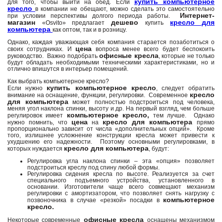
купить компьютерное
для того, чтобы выйти на обед. Если
кресло
в компании не обещают, можно сделать это самостоятельно
Интернет-
при условии перспективы долгого периода работы.
магазин
дешево
кресло для
«Osvito» предлагает
купить
компьютера
как оптом, так и в розницу.
Однако, каждая уважающая себя компания старается позаботиться о
цена
своих сотрудниках. И
вопроса менее всего будет беспокоить
офисные кресла
руководство. Важно подобрать
, которые не только
будут обладать необходимыми техническими характеристиками, но и
отлично впишутся в интерьер помещений.
Как выбрать компьютерное кресло?
купить компьютерное кресло
Если нужно
, следует обратить
кресло
внимание на оснащение, функции, регулировки. Современное
для компьютера
может полностью подстроиться под человека,
меняя угол наклона спинки, высоту и др. На первый взгляд, чем больше
компьютерное кресло,
регулировок имеет
тем лучше. Однако
цена
кресло для компьютера
нужно помнить, что
на
прямо
пропорционально зависит от числа «дополнительных опций». Кроме
того, излишнее усложнение конструкции кресла может привести к
ухудшению его надежности. Поэтому основными регулировками, в
кресло для компьютера
которых нуждается
, будут:
Регулировка угла наклона спинки – эта «опция» позволяет
подстроиться креслу под спину любой формы.
Регулировка сидения кресла по высоте. Реализуется за счет
специального подъемного устройства, установленного в
основании. Изготовители чаще всего совмещают механизм
регулировки с амортизатором, что позволяет снять нагрузку с
компьютерное
позвоночника в случае «резкой» посадки в
кресло.
офисные кресла
Некоторые современные
оснащены механизмом