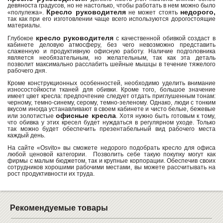
девяноста градусов, но не настолько, чтобы работать в нем можно было
Кресло руководителя
недорого,
«полулежа».
не может стоять
так как при его изготовлении чаще всего используются дорогостоящие
материалы.
кресло руководителя
Глубокое
с качественной обивкой создаст в
кабинете деловую атмосферу, без чего невозможно представить
слаженную и продуктивную офисную работу. Наличие подголовника
является необязательным, но желательным, так как эта деталь
позволит максимально расслабить шейные мышцы в течение тяжелого
рабочего дня.
Кроме конструкционных особенностей, необходимо уделить внимание
износостойкости тканей для обивки. Кроме того, большое значение
имеет цвет кресла: предпочтение следует отдать приглушенным тонам:
черному, темно-синему, серому, темно-зеленому. Однако, люди с тонким
вкусом иногда устанавливают в своем кабинете и чисто белые, бежевые
офисные кресла
или золотистые
. Хотя нужно быть готовым к тому,
что обивка у этих кресел будет нуждаться в регулярном уходе. Только
так можно будет обеспечить презентабельный вид рабочего места
каждый день.
На сайте «Osvito» вы сможете недорого подобрать кресло для офиса
любой ценовой категории. Позволить себе такую покупку могут как
фирмы с малым бюджетом, так и крупные корпорации. Обеспечив своих
сотрудников хорошими рабочими местами, вы можете рассчитывать на
рост продуктивности их труда.
Рекомендуемые товары