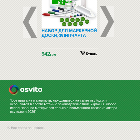
ДНО-
НАБОР ДЛЯ МАРКЕРНОЙ
ЗООТОВАРЫ (ТО
ТИЧЕСКИЙ
ДОСКИ,ФЛИПЧАРТА
ДЛЯ ЖИВОТНЫХ)
ИАЛ С
НСКОГО ЯЗЫКА
ГНИТАХ АЗБУКА
942
НСКАЯ
Купить
Купить
н
грн
НСТРАЦИОННЫЙ)
"Все права на материалы, находящиеся на сайте osvito.com,
охраняются в соответствии с законодательством Украины. Любое
использование материалов только с письменного согласия автора
osvito.com 2026"
© Все права защищены