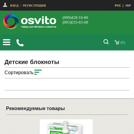
ВХОД
/
РЕГИСТРАЦИЯ
РУС
|
УКР
(099)428-16-86
(093)635-65-68
(0)
Детские блокноты
Сортировать
Рекомендуемые товары