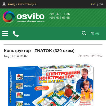
ВХОД
/
РЕГИСТРАЦИЯ
РУС
|
УКР
(099)428-16-86
(093)635-65-68
(0)
Конструктор - ZNATOK (320 схем)
КОД: REW-K002
Артикул: REW-K002