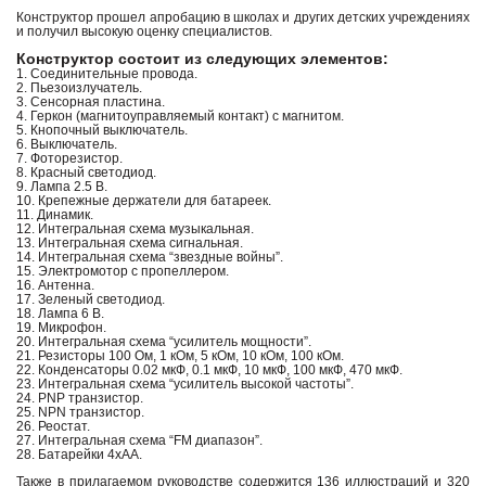
Конструктор прошел апробацию в школах и других детских учреждениях
и получил высокую оценку специалистов.
Конструктор состоит из следующих элементов:
1. Соединительные провода.
2. Пьезоизлучатель.
3. Сенсорная пластина.
4. Геркон (магнитоуправляемый контакт) с магнитом.
5. Кнопочный выключатель.
6. Выключатель.
7. Фоторезистор.
8. Красный светодиод.
9. Лампа 2.5 В.
10. Крепежные держатели для батареек.
11. Динамик.
12. Интегральная схема музыкальная.
13. Интегральная схема сигнальная.
14. Интегральная схема “звездные войны”.
15. Электромотор с пропеллером.
16. Антенна.
17. Зеленый светодиод.
18. Лампа 6 В.
19. Микрофон.
20. Интегральная схема “усилитель мощности”.
21. Резисторы 100 Ом, 1 кОм, 5 кОм, 10 кОм, 100 кОм.
22. Конденсаторы 0.02 мкФ, 0.1 мкФ, 10 мкФ, 100 мкФ, 470 мкФ.
23. Интегральная схема “усилитель высокой частоты”.
24. PNP транзистор.
25. NPN транзистор.
26. Реостат.
27. Интегральная схема “FM диапазон”.
28. Батарейки 4хАА.
Также в прилагаемом руководстве содержится 136 иллюстраций и 320