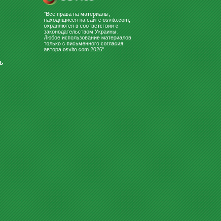
"Все права на материалы,
находящиеся на сайте osvito.com,
охраняются в соответствии с
законодательством Украины.
Любое использование материалов
только с письменного согласия
автора osvito.com 2026"
ь
КОМПЛЕКТ ПАРТА + СТУЛЬЯ
«OSVITO 90158+90292»
4296
Купить
грн
ДОСКА КОМБИНИРОВАННАЯ
ДЛЯ МЕЛА И МАРКЕРА 400Х30...
Заказать