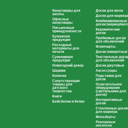
Канцтовары для
Доски для мела
школы
Доски для маркер
Офисные
Комбинированные
канцтовары
доски (маркер/мел
Письменные
Керамические
принадлежности
доски
Бумажная
Пробковые доски
продукция
для объявлений
Расходные
Флипчарты
материалы для
печати
Доски поворотные
Сувенирная
Текстильные доск
продукция
для объявлений
Новогодний декор
Доски джутовые
Шарики
Аксессуары
Копилки
Подставки для
досок
Сопутствующие
товары для
Осветительное
детского
оборудование
творчества
(светильники для
досок)
Книги
Интерактивные
Бейсболки и Кепки
доски
Стеклянные доски
для маркера
Мольберты
Рекламные
носители