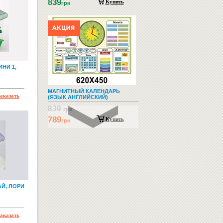
839
Купить
грн
НИ 1,
МАГНИТНЫЙ КАЛЕНДАРЬ
аказать
(ЯЗЫК АНГЛИЙСКИЙ)
830
грн
789
Купить
грн
Й, ЛОРИ
КРЮЧОК ДЛЯ ШКОЛЬНОЙ
ПАРТЫ (ДЛЯ КВАДРАТНОЙ
аказать
ТРУБЫ)