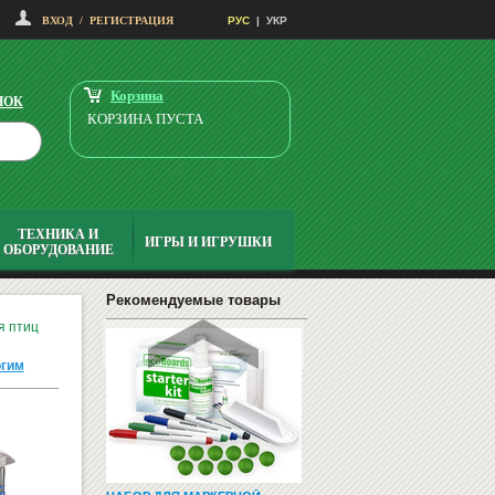
ВХОД
/
РЕГИСТРАЦИЯ
РУС
|
УКР
ФЛИПЧАРТЫ
Корзина
НОК
КОРЗИНА ПУСТА
ТЕХНИКА И
ИГРЫ И ИГРУШКИ
ОБОРУДОВАНИЕ
НАГЛЯДНО-ДИДАКТИЧЕСКИЙ
МАТЕРИАЛ С УКРАИНСКОГО Я...
1490
Купить
Рекомендуемые товары
грн
я птиц
огим