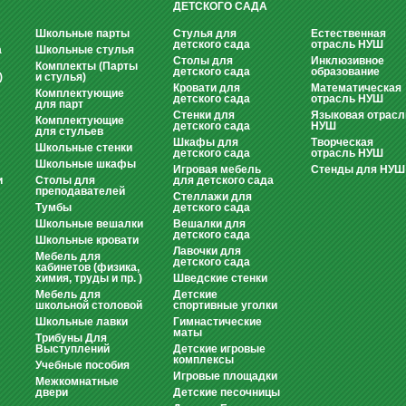
ДЕТСКОГО САДА
Школьные парты
Стулья для
Естественная
детского сада
отрасль НУШ
а
Школьные стулья
Столы для
Инклюзивное
Комплекты (Парты
детского сада
образование
)
и стулья)
Кровати для
Математическая
Комплектующие
детского сада
отрасль НУШ
для парт
Стенки для
Языковая отрасл
Комплектующие
детского сада
НУШ
для стульев
Шкафы для
Творческая
Школьные стенки
детского сада
отрасль НУШ
Школьные шкафы
Игровая мебель
Стенды для НУШ
и
Столы для
для детского сада
преподавателей
Стеллажи для
Тумбы
детского сада
Школьные вешалки
Вешалки для
детского сада
Школьные кровати
Лавочки для
Мебель для
детского сада
кабинетов (физика,
химия, труды и пр. )
Шведские стенки
Мебель для
Детские
школьной столовой
спортивные уголки
Школьные лавки
Гимнастические
маты
Трибуны Для
Выступлений
Детские игровые
комплексы
Учебные пособия
Игровые площадки
Межкомнатные
двери
Детские песочницы