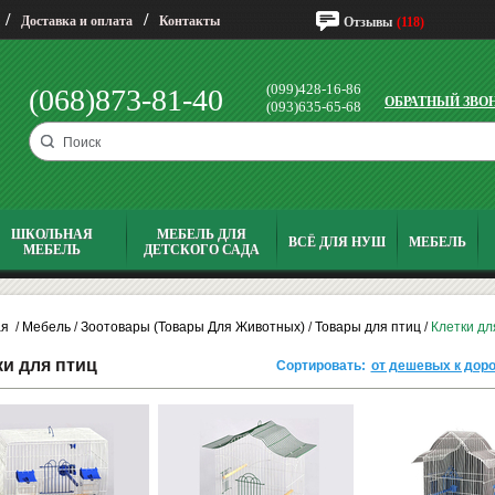
/
/
Доставка и оплата
Контакты
Отзывы
(118)
(099)428-16-86
(068)873-81-40
ОБРАТНЫЙ ЗВО
(093)635-65-68
ШКОЛЬНАЯ
МЕБЕЛЬ ДЛЯ
ВСЁ ДЛЯ НУШ
МЕБЕЛЬ
МЕБЕЛЬ
ДЕТСКОГО САДА
ая
/
Мебель
/
Зоотовары (Товары Для Животных)
/
Товары для птиц
/
Клетки дл
ки для птиц
Сортировать:
от дешевых к дор