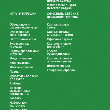
Детские Батуты
Мягкая Мебель Для
Детского Садика
ИГРЫ И ИГРУШКИ
ОФИСНЫЕ, ДЕТСКИЕ,
ДОМАШНИЕ КРЕСЛА
Обучающие и
Компьютерные
развивающие игры
столы
Электронные
Барные стулья,
т
конструкторы
Стулья Для Дома
Настольные игры
Офисные стулья
Электронные
Комплектующие
игрушки
для мебели
Радиоуправляемые
Кресла
игрушки
Руководителей
Модели машин
Компьютерные и
офисные кресла
Конструкторы
Детские кресла
Мягкие игрушки
Конференц-Кресла
Пазлы
Кроватки и Коляски
т
для кукол
Роботы
Детские
музыкальные
инструменты
Каталки
Наборы для
мальчиков