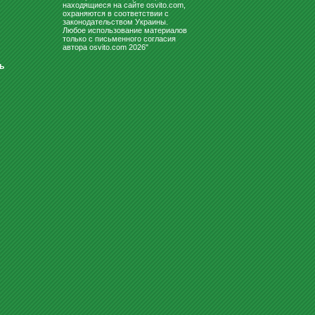
находящиеся на сайте osvito.com,
охраняются в соответствии с
законодательством Украины.
Любое использование материалов
только с письменного согласия
автора osvito.com 2026"
ь
КОМПЛЕКТ ПАРТА + СТУЛЬЯ
«OSVITO 90158+90292»
4296
Купить
грн
ДОСКА ПРОБКОВАЯ 90Х120
1800
грн
1750
Купить
грн