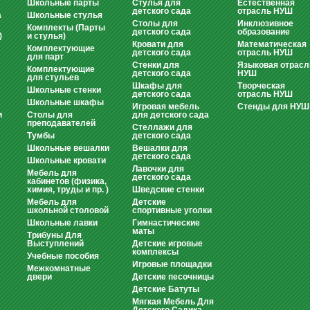
Школьные парты
Стулья для
Естественная
детского сада
отрасль НУШ
а
Школьные стулья
Столы для
Инклюзивное
Комплекты (Парты
детского сада
образование
)
и стулья)
Кровати для
Математическая
Комплектующие
детского сада
отрасль НУШ
для парт
Стенки для
Языковая отрасл
Комплектующие
детского сада
НУШ
для стульев
Шкафы для
Творческая
Школьные стенки
детского сада
отрасль НУШ
Школьные шкафы
Игровая мебель
Стенды для НУШ
и
Столы для
для детского сада
преподавателей
Стеллажи для
Тумбы
детского сада
Школьные вешалки
Вешалки для
детского сада
Школьные кровати
Лавочки для
Мебель для
детского сада
кабинетов (физика,
химия, труды и пр. )
Шведские стенки
Мебель для
Детские
школьной столовой
спортивные уголки
Школьные лавки
Гимнастические
маты
Трибуны Для
Выступлений
Детские игровые
комплексы
Учебные пособия
Игровые площадки
Межкомнатные
двери
Детские песочницы
Детские Батуты
Мягкая Мебель Для