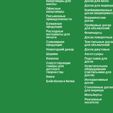
Канцтовары для
Доски для мела
школы
Доски для маркер
Офисные
Комбинированные
канцтовары
доски (маркер/мел
Письменные
Керамические
принадлежности
доски
Бумажная
Пробковые доски
продукция
для объявлений
Расходные
Флипчарты
материалы для
печати
Доски поворотные
Сувенирная
Текстильные доск
продукция
для объявлений
Новогодний декор
Доски джутовые
Шарики
Аксессуары
Копилки
Подставки для
досок
Сопутствующие
товары для
Осветительное
детского
оборудование
творчества
(светильники для
досок)
Книги
Интерактивные
Бейсболки и Кепки
доски
Стеклянные доски
для маркера
Мольберты
Рекламные
носители