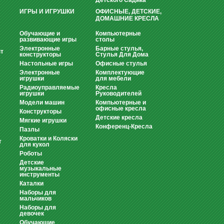
Детского Садика
ИГРЫ И ИГРУШКИ
ОФИСНЫЕ, ДЕТСКИЕ,
ДОМАШНИЕ КРЕСЛА
Обучающие и
Компьютерные
развивающие игры
столы
Электронные
Барные стулья,
т
конструкторы
Стулья Для Дома
Настольные игры
Офисные стулья
Электронные
Комплектующие
игрушки
для мебели
Радиоуправляемые
Кресла
игрушки
Руководителей
Модели машин
Компьютерные и
офисные кресла
Конструкторы
Детские кресла
Мягкие игрушки
Конференц-Кресла
Пазлы
Кроватки и Коляски
т
для кукол
Роботы
Детские
музыкальные
инструменты
Каталки
Наборы для
мальчиков
Наборы для
девочек
Обучающие