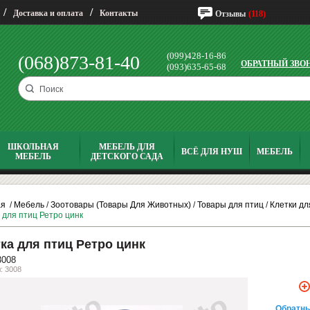
/
/
Доставка и оплата
Контакты
Отзывы
(118)
(099)428-16-86
(068)873-81-40
ОБРАТНЫЙ ЗВО
(093)635-65-68
ШКОЛЬНАЯ
МЕБЕЛЬ ДЛЯ
ВСЁ ДЛЯ НУШ
МЕБЕЛЬ
МЕБЕЛЬ
ДЕТСКОГО САДА
ая
/
Мебель
/
Зоотовары (Товары Для Животных)
/
Товары для птиц
/
Клетки дл
 для птиц Ретро цинк
ка для птиц Ретро цинк
3008
: 3008
Обратны