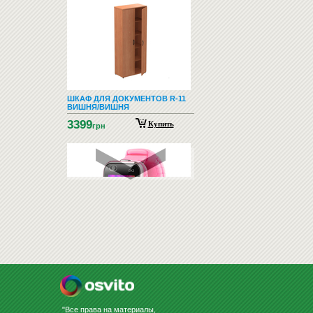
ШКАФ ДЛЯ ДОКУМЕНТОВ R-11
ВИШНЯ/ВИШНЯ
3399
Купить
грн
ДЕТСКИЕ СМАРТ-ЧАСЫ -
KIDIZOOM SMART WATCH DX2
PINK
2795
Купить
грн
"Все права на материалы,