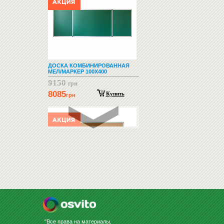
ДОСКА КОМБИНИРОВАННАЯ
МЕЛ/МАРКЕР 100Х400
9150
грн
8085
Купить
грн
ДОСКА ПРОБКОВАЯ 90Х120
1800
грн
1750
Купить
грн
"Все права на материалы,