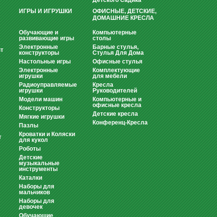
Детского Садика
ИГРЫ И ИГРУШКИ
ОФИСНЫЕ, ДЕТСКИЕ,
ДОМАШНИЕ КРЕСЛА
Обучающие и
Компьютерные
развивающие игры
столы
Электронные
Барные стулья,
т
конструкторы
Стулья Для Дома
Настольные игры
Офисные стулья
Электронные
Комплектующие
игрушки
для мебели
Радиоуправляемые
Кресла
игрушки
Руководителей
Модели машин
Компьютерные и
офисные кресла
Конструкторы
Детские кресла
Мягкие игрушки
Конференц-Кресла
Пазлы
Кроватки и Коляски
т
для кукол
Роботы
Детские
музыкальные
инструменты
Каталки
Наборы для
мальчиков
Наборы для
девочек
Обучающие