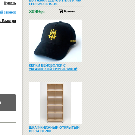
ВЫТЯЖКА ELEYUS TITAN A 750
Купить
LED SMD 60 IS+BL
3099
Купить
й звонок
грн
ь Быстро
КЕПКИ БЕЙСБОЛКИ С
УКРАИНСКОЙ СИМВОЛИКОЙ
М
ШКАФ КНИЖНЫЙ ОТКРЫТЫЙ
DELTA DL-901