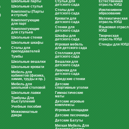
Школьные парты
Стулья для
Естественная
детского сада
отрасль НУШ
а
Школьные стулья
Столы для
Инклюзивное
Комплекты (Парты
детского сада
образование
)
и стулья)
Кровати для
Математическая
Комплектующие
детского сада
отрасль НУШ
для парт
Стенки для
Языковая отрасл
Комплектующие
детского сада
НУШ
для стульев
Шкафы для
Творческая
Школьные стенки
детского сада
отрасль НУШ
Школьные шкафы
Игровая мебель
Стенды для НУШ
и
Столы для
для детского сада
преподавателей
Стеллажи для
Тумбы
детского сада
Школьные вешалки
Вешалки для
детского сада
Школьные кровати
Лавочки для
Мебель для
детского сада
кабинетов (физика,
химия, труды и пр. )
Шведские стенки
Мебель для
Детские
школьной столовой
спортивные уголки
Школьные лавки
Гимнастические
маты
Трибуны Для
Выступлений
Детские игровые
комплексы
Учебные пособия
Игровые площадки
Межкомнатные
двери
Детские песочницы
Детские Батуты
Мягкая Мебель Для