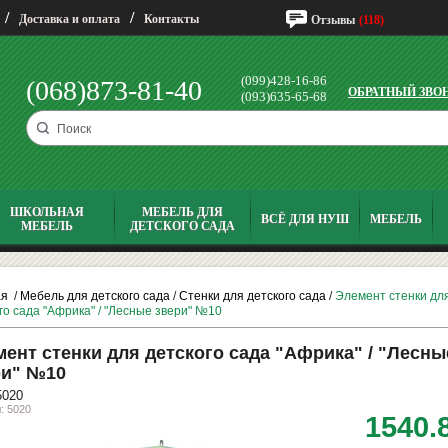
/
/
Доставка и оплата
Контакты
Отзывы
(118)
(099)428-16-86
(068)873-81-40
ОБРАТНЫЙ ЗВО
(093)635-65-68
ШКОЛЬНАЯ
МЕБЕЛЬ ДЛЯ
ВСЁ ДЛЯ НУШ
МЕБЕЛЬ
МЕБЕЛЬ
ДЕТСКОГО САДА
ая
/
Мебель для детского сада
/
Стенки для детского сада
/
Элемент стенки дл
го сада "Африка" / "Лесные звери" №10
ент стенки для детского сада "Африка" / "Лесны
ри" №10
5020
: 5020
1540.