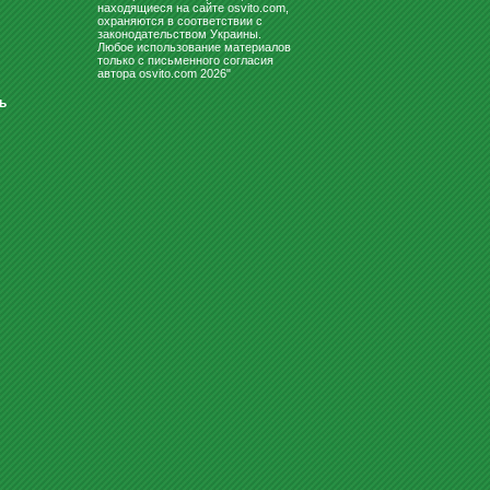
находящиеся на сайте osvito.com,
охраняются в соответствии с
законодательством Украины.
Любое использование материалов
только с письменного согласия
автора osvito.com 2026"
ь
СТОЛ ДЛЯ ДЕТСКОГО САДА
"ШЕСТИУГОЛЬНИК" ЖЁЛТЫЙ-
Ж...
3445.20
Купить
грн
ТРИБУНЫ ДЛЯ ВЫСТУПЛЕНИЙ