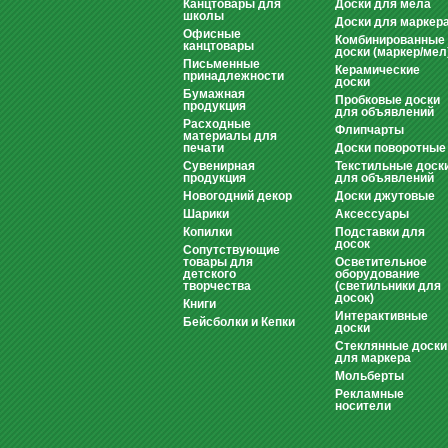
Канцтовары для
Доски для мела
школы
Доски для маркер
Офисные
Комбинированные
канцтовары
доски (маркер/мел
Письменные
Керамические
принадлежности
доски
Бумажная
Пробковые доски
продукция
для объявлений
Расходные
Флипчарты
материалы для
печати
Доски поворотные
Сувенирная
Текстильные доск
продукция
для объявлений
Новогодний декор
Доски джутовые
Шарики
Аксессуары
Копилки
Подставки для
досок
Сопутствующие
товары для
Осветительное
детского
оборудование
творчества
(светильники для
досок)
Книги
Интерактивные
Бейсболки и Кепки
доски
Стеклянные доски
для маркера
Мольберты
Рекламные
носители