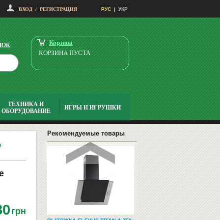
ВХОД
/
РЕГИСТРАЦИЯ
РУС
|
УКР
ОФИСНЫЕ, ДЕТСКИЕ,
ДОМАШНИЕ КРЕСЛА
Корзина
НОК
КОРЗИНА ПУСТА
ТЕХНИКА И
ИГРЫ И ИГРУШКИ
ОБОРУДОВАНИЕ
МИСКА НА РЕЗИНКЕ 1,8Л
ТРИКСИ 24854
5677.20
Купить
Рекомендуемые товары
грн
я
е
80
грн