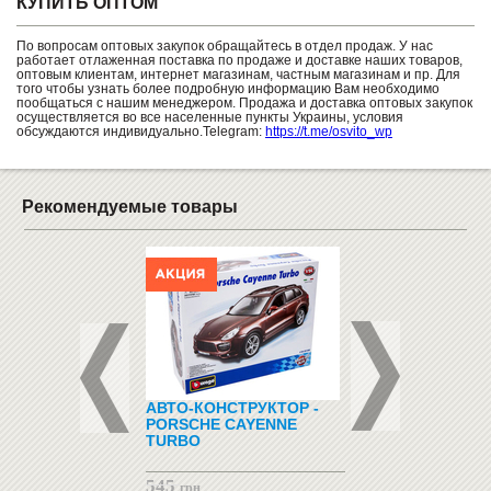
КУПИТЬ ОПТОМ
По вопросам оптовых закупок обращайтесь в отдел продаж. У нас
работает отлаженная поставка по продаже и доставке наших товаров,
оптовым клиентам, интернет магазинам, частным магазинам и пр. Для
того чтобы узнать более подробную информацию Вам необходимо
пообщаться с нашим менеджером. Продажа и доставка оптовых закупок
осуществляется во все населенные пункты Украины, условия
обсуждаются индивидуально.Telegram:
https://t.me/osvito_wp
Рекомендуемые товары
БЕРТ
АВТО-КОНСТРУКТОР -
КОНСТРУКТОР - Z
ЛЬНЫЙ TART
PORSCHE CAYENNE
(320 СХЕМ)
TURBO
545
2255
грн
Заказать