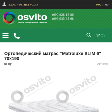
ВХОД
/
РЕГИСТРАЦИЯ
РУС
|
УКР
(099)428-16-86
(093)635-65-68
(0)
Ортопедический матрас "Matroluxe SLIM 6"
70х190
КОД:
Артикул: