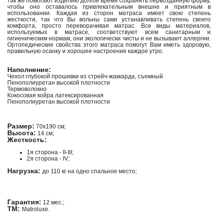
так же помогают изделию долгое время сохранять первозданную форму,
чтобы оно оставалось привлекательным внешне и приятным в
использовании. Каждая из сторон матраса имеет свою степень
жесткости, так что Вы вольны сами устанавливать степень своего
комфорта, просто переворачивая матрас. Все виды материалов,
используемых в матрасе, соответствуют всем санитарным и
гигиеническим нормам, они экологически чисты и не вызывают аллергии.
Ортопедические свойства этого матраса помогут Вам иметь здоровую,
правильную осанку и хорошее настроение каждое утро.
Наполнение:
Чехол глубокой прошивки из стрейч-жаккарда, съемный
Пенополиуретан высокой плотности
Термоволокно
Кокосовая койра латексированная
Пенополиуретан высокой плотности
Размер:
70х190 см;
Высота:
14 см;
Жесткость:
1я сторона - II-III;
2я сторона - IV;
Нагрузка:
до 110 кг на одно спальное место;
Гарантия:
12 мес.;
ТМ:
Matroluxe.