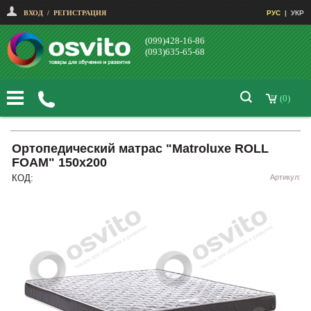
ВХОД
/
РЕГИСТРАЦИЯ
РУС
|
УКР
(099)428-16-86
(093)635-65-68
(0)
Ортопедический матрас "Matroluxe ROLL
FOAM" 150х200
КОД:
Артикул: