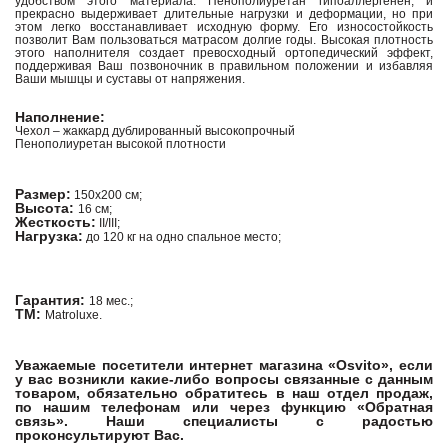
удобством этого материала. Пенополиуретан гипоаллергенен, и
прекрасно выдерживает длительные нагрузки и деформации, но при
этом легко восстанавливает исходную форму. Его износостойкость
позволит Вам пользоваться матрасом долгие годы. Высокая плотность
этого наполнителя создает превосходный ортопедический эффект,
поддерживая Ваш позвоночник в правильном положении и избавляя
Ваши мышцы и суставы от напряжения.
Наполнение:
Чехол – жаккард дублированный высокопрочный
Пенополиуретан высокой плотности
Размер:
150х200 см;
Высота:
16 см;
Жесткость:
II/III;
Нагрузка:
до 120 кг на одно спальное место;
Гарантия:
18 мес.;
ТМ:
Matroluxe.
Уважаемые посетители интернет магазина «Osvito», если
у вас возникли какие-либо вопросы связанные с данным
товаром, обязательно обратитесь в наш отдел продаж,
по нашим телефонам или через функцию «Обратная
связь». Наши специалисты с радостью
проконсультируют Вас.