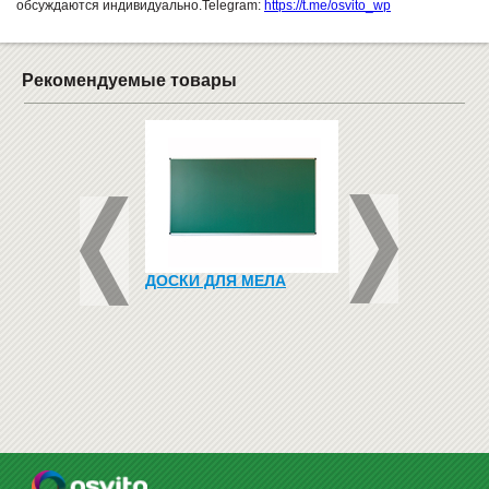
обсуждаются индивидуально.Telegram:
https://t.me/osvito_wp
Рекомендуемые товары
 КНИЖНЫЙ
ДОСКИ ДЛЯ МЕЛА
ФЛИПЧАРТ ДЛЯ
ТЫЙ DELTA DL-
МАРКЕРА НА ПОД
65X100
3469
грн
Купить
н
3399
грн