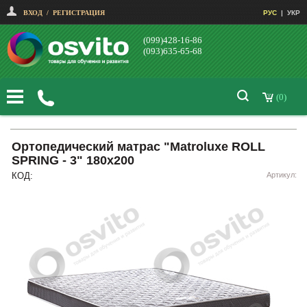
ВХОД
/
РЕГИСТРАЦИЯ
РУС
|
УКР
(099)428-16-86
(093)635-65-68
(0)
Ортопедический матрас "Matroluxe ROLL
SPRING - 3" 180х200
КОД:
Артикул: