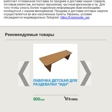
работает отлаженная поставка по продаже и доставке наших товаров,
оптовым клиентам, интернет магазинам, частным магазинам и пр. Для
того чтобы узнать более подробную информацию Вам необходимо
пообщаться с нашим менеджером. Продажа и доставка оптовых закупок
осуществляется во все населенные пункты Украины, условия
обсуждаются индивидуально.Telegram:
https://t.me/osvito_wp
Рекомендуемые товары
ИЕ СМАРТ-ЧАСЫ -
ЛАВОЧКА ДЕТСКАЯ ДЛЯ
КРОВАТЬ ДЛЯ ДЕ
OOM SMART WATCH
РАЗДЕВАЛКИ "МД4"
САДА ТРЕХЪЯРУС
NK
НАДСТРОЙКОЙ И
СТУПЕНЯМИ
900
18582
Купить
Купить
н
грн
грн