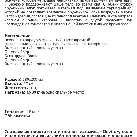
Боннель, которые не издают неприятных звуков в момент эксплуатации
и бережно поддерживают Ваше тело во время сна. С обеих сторон
пружинный блок покрывает материал под названием термофайбер,
который не позволяет элементам пружинного блока повредить мягкие
части изделия, состоящие из пенополиуретана. Обшивка чехла матраса
хлопком с одной стороны и шерстью с другой позволит Вам
наслаждаться комфортом и уютом Вашей постели в любое время года.
Наполнение:
Чехол – жаккард дублированный высокопрочный
Нити прошивки – хлопок натуральный / шерсть натуральная
Высокоплотный пенополиуретан
Термофайбер
Блок пружин Bonnel
Термофайбер
Высокоплотный пенополиуретан
Размер:
180х200 см;
Высота:
17 см;
Жесткость:
II-III;
Нагрузка:
до 80 кг на одно спальное место;
Гарантия:
18 мес.;
ТМ:
Matroluxe.
Уважаемые посетители интернет магазина «Osvito», если
у вас возникли какие-либо вопросы связанные с данным