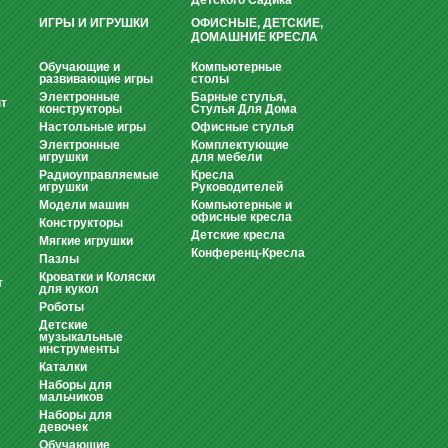
Детского Садика
ИГРЫ И ИГРУШКИ
ОФИСНЫЕ, ДЕТСКИЕ,
ДОМАШНИЕ КРЕСЛА
Обучающие и
Компьютерные
развивающие игры
столы
Электронные
Барные стулья,
т
конструкторы
Стулья Для Дома
Настольные игры
Офисные стулья
Электронные
Комплектующие
игрушки
для мебели
Радиоуправляемые
Кресла
игрушки
Руководителей
Модели машин
Компьютерные и
офисные кресла
Конструкторы
Детские кресла
Мягкие игрушки
Конференц-Кресла
Пазлы
Кроватки и Коляски
т
для кукол
Роботы
Детские
музыкальные
инструменты
Каталки
Наборы для
мальчиков
Наборы для
девочек
Обучающие