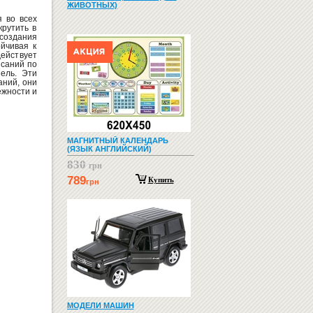
ЖИВОТНЫХ)
 во всех
крутить в
создания
йчивая к
ействует
исаний по
ель. Эти
аний, они
ежности и
МАГНИТНЫЙ КАЛЕНДАРЬ
(ЯЗЫК АНГЛИЙСКИЙ)
830
грн
789
Купить
грн
МОДЕЛИ МАШИН