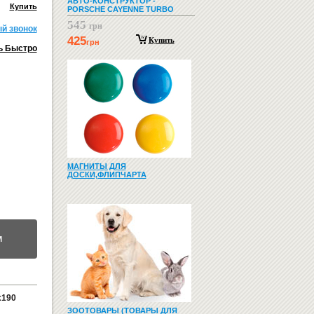
АВТО-КОНСТРУКТОР -
Купить
PORSCHE CAYENNE TURBO
545
грн
й звонок
425
Купить
грн
ь Быстро
МАГНИТЫ ДЛЯ
ДОСКИ,ФЛИПЧАРТА
М
х190
ЗООТОВАРЫ (ТОВАРЫ ДЛЯ