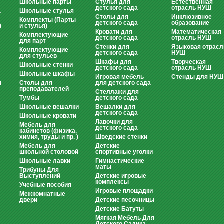
Школьные парты
Стулья для
Естественная
детского сада
отрасль НУШ
а
Школьные стулья
Столы для
Инклюзивное
Комплекты (Парты
детского сада
образование
)
и стулья)
Кровати для
Математическая
Комплектующие
детского сада
отрасль НУШ
для парт
Стенки для
Языковая отрасл
Комплектующие
детского сада
НУШ
для стульев
Шкафы для
Творческая
Школьные стенки
детского сада
отрасль НУШ
Школьные шкафы
Игровая мебель
Стенды для НУШ
и
Столы для
для детского сада
преподавателей
Стеллажи для
Тумбы
детского сада
Школьные вешалки
Вешалки для
детского сада
Школьные кровати
Лавочки для
Мебель для
детского сада
кабинетов (физика,
химия, труды и пр. )
Шведские стенки
Мебель для
Детские
школьной столовой
спортивные уголки
Школьные лавки
Гимнастические
маты
Трибуны Для
Выступлений
Детские игровые
комплексы
Учебные пособия
Игровые площадки
Межкомнатные
двери
Детские песочницы
Детские Батуты
Мягкая Мебель Для