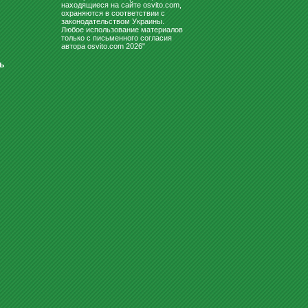
находящиеся на сайте osvito.com,
охраняются в соответствии с
законодательством Украины.
Любое использование материалов
только с письменного согласия
автора osvito.com 2026"
ь
НАБОР МОДЕЛЕЙ
ГЕОМЕТРИЧЕСКИХ ТЕЛ
(ДЕРЕВЯННЫЕ)
300
грн
279
Купить
грн
ШКАФ КНИЖНЫЙ ОТКРЫТЫЙ
DELTA DL-901
4098
Купить
грн