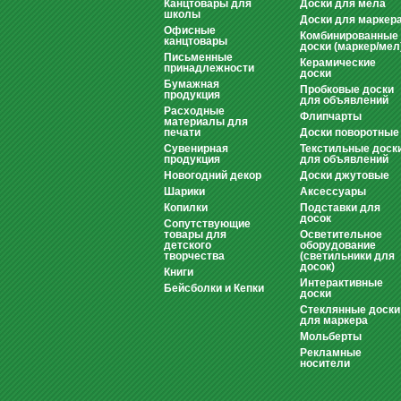
Канцтовары для
Доски для мела
школы
Доски для маркер
Офисные
Комбинированные
канцтовары
доски (маркер/мел
Письменные
Керамические
принадлежности
доски
Бумажная
Пробковые доски
продукция
для объявлений
Расходные
Флипчарты
материалы для
печати
Доски поворотные
Сувенирная
Текстильные доск
продукция
для объявлений
Новогодний декор
Доски джутовые
Шарики
Аксессуары
Копилки
Подставки для
досок
Сопутствующие
товары для
Осветительное
детского
оборудование
творчества
(светильники для
досок)
Книги
Интерактивные
Бейсболки и Кепки
доски
Стеклянные доски
для маркера
Мольберты
Рекламные
носители