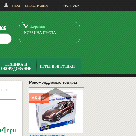
ДОСКА ДЛЯ МАРКЕРА 100Х150
ВХОД
/
РЕГИСТРАЦИЯ
РУС
|
УКР
2925
грн
2570
Купить
грн
Корзина
НОК
КОРЗИНА ПУСТА
ТЕХНИКА И
ИГРЫ И ИГРУШКИ
ОБОРУДОВАНИЕ
МОЛЬБЕРТ ХУДОЖЕСТВЕННЫЙ
TART ТМ-17
Заказать
Рекомендуемые товары
roluxe
54
грн