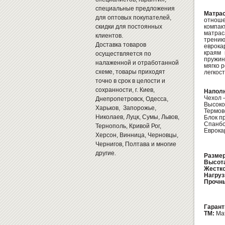
специальные предложения
Матра
для оптовых покупателей,
отноше
скидки для постоянных
компак
матрас
клиентов.
трению
Доставка товаров
еврока
краям 
осуществляется по
пружин
налаженной и отработанной
мягко 
схеме, товары приходят
легкост
точно в срок в целости и
сохранности, г. Киев,
Наполн
Чехол 
Днепропетровск, Одесса,
Высоко
Харьков, Запорожье,
Термов
Николаев, Луцк, Сумы, Львов,
Блок п
Спанб
Тернополь, Кривой Рог,
Евро
Херсон, Винница, Черновцы,
Чернигов, Полтава и многие
другие.
Разме
Высот
Жестко
Нагруз
Прочны
Гарант
ТМ:
Mat