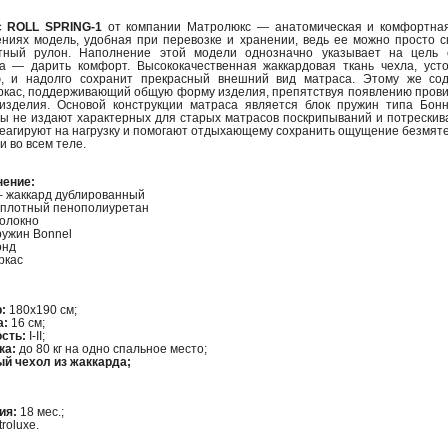
с ROLL SPRING-1
от компании Матролюкс — анатомическая и комфортная
ниях модель, удобная при перевозке и хранении, ведь ее можно просто с
тный рулон. Наполнение этой модели однозначно указывает на цель 
а — дарить комфорт. Высококачественная жаккардовая ткань чехла, усто
, и надолго сохранит прекрасный внешний вид матраса. Этому же сод
ркас, поддерживающий общую форму изделия, препятствуя появлению пров
изделия. Основой конструкции матраса является блок пружин типа Бонн
ы не издают характерных для старых матрасов поскрипываний и потрескив
реагируют на нагрузку и помогают отдыхающему сохранить ощущение безмят
и во всем теле.
ение:
– жаккард дублированный
плотный пенополиуретан
олокно
ружин Bonnel
онд
каркас
р:
180х190 см;
а:
16 см;
сть:
I-II;
ка:
до 80 кг на одно спальное место;
й чехол из жаккарда;
ия:
18 мес.;
roluxe.