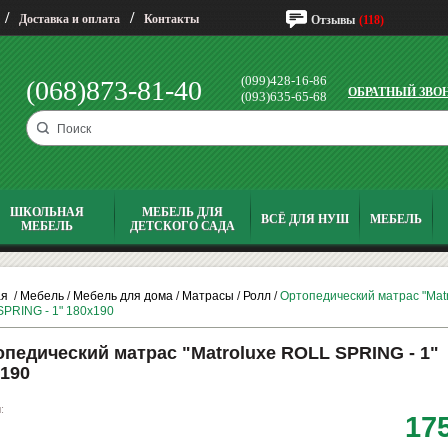
/
/
Доставка и оплата
Контакты
Отзывы
(118)
(099)428-16-86
(068)873-81-40
ОБРАТНЫЙ ЗВО
(093)635-65-68
ШКОЛЬНАЯ
МЕБЕЛЬ ДЛЯ
ВСЁ ДЛЯ НУШ
МЕБЕЛЬ
МЕБЕЛЬ
ДЕТСКОГО САДА
ая
/
Мебель
/
Мебель для дома
/
Матрасы
/
Ролл
/
Ортопедический матрас "Mat
PRING - 1" 180х190
педический матрас "Matroluxe ROLL SPRING - 1"
190
:
17