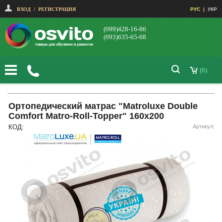
ВХОД
/
РЕГИСТРАЦИЯ
РУС
|
УКР
(099)428-16-86
(093)635-65-68
(0)
Ортопедический матрас "Matroluxe Double
Comfort Matro-Roll-Topper" 160х200
КОД:
Артикул: