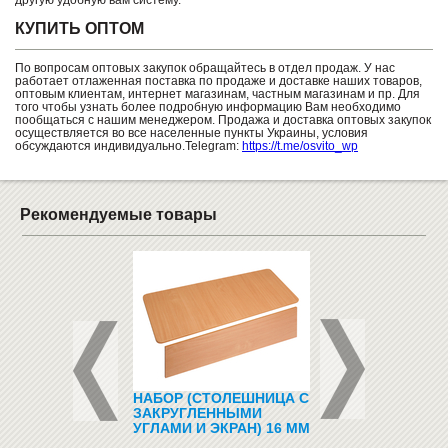
другую удобную вам систему.
КУПИТЬ ОПТОМ
По вопросам оптовых закупок обращайтесь в отдел продаж. У нас
работает отлаженная поставка по продаже и доставке наших товаров,
оптовым клиентам, интернет магазинам, частным магазинам и пр. Для
того чтобы узнать более подробную информацию Вам необходимо
пообщаться с нашим менеджером. Продажа и доставка оптовых закупок
осуществляется во все населенные пункты Украины, условия
обсуждаются индивидуально.Telegram:
https://t.me/osvito_wp
Рекомендуемые товары
ЫЕ, ДЕТСКИЕ,
НАБОР (СТОЛЕШНИЦА С
МАГНИТНЫЙ
НИЕ КРЕСЛА
ЗАКРУГЛЕННЫМИ
КАЛЕНДАРЬ (ЯЗЫ
УГЛАМИ И ЭКРАН) 16 ММ
АНГЛИЙСКИЙ)