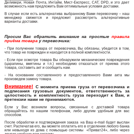
Деливери, Новая Почта, Интайм, Мист-Експресс, САТ, DPD, и это дает
возможность нам предложить Вам оптимальные условия доставки.
В случае если есть альтернатива выбранному Вами перевозчику – наш
менеджер свяжется и предложит рассмотреть альтернативные
варианты доставки.
Просим Вас обратить внимание на простые
правила
приёма товара
у перевозчика:
- При получении товара от перевозчика, Вы обязаны, убедится в том,
что товар не поврежден и находится в полной комплектности.
- Если при осмотре товара Вы обнаружили механические повреждения
(царапины, вмятины и т.п.) необходимо отказаться от приема этого
товара, составить акт и сообщить нам.
- На основании составленного и предоставленного Вами акта мы
произведем замену товара.
Внимание!
С момента приема груза от перевозчика и
подписания грузовых документов, ответственность за
целостность и комплектность груза переходит к Вам, и
претензии нами не принимаются.
Если у Вас возникли вопросы, связанные с доставкой товара
обращайтесь по нашим телефонам, либо другим удобным для вас
способом.
После обработки и подтверждения заказа на Ваш e-mail будет выслан
счет. Распечатав его, вы можете оплатить его в отделении любого банка
или невыходя из дома с помьощью системы «Приват24», либо через