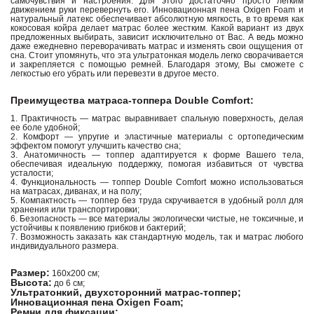
самочувствия и настроения. Для этого достаточно просто легким
движением руки перевернуть его. Инновационная пена Oxigen Foam и
натуральный латекс обеспечивает абсолютную мягкость, в то время как
кокосовая койра делает матрас более жестким. Какой вариант из двух
предложенных выбирать, зависит исключительно от Вас. А ведь можно
даже ежедневно переворачивать матрас и изменять свои ощущения от
сна. Стоит упомянуть, что эта ультратонкая модель легко сворачивается
и закрепляется с помощью ремней. Благодаря этому, Вы сможете с
легкостью его убрать или перевезти в другое место.
Преимущества матраса-топпера Double Comfort:
1. Практичность — матрас выравнивает спальную поверхность, делая
ее боле удобной;
2. Комфорт — упругие и эластичные материалы с ортопедическим
эффектом помогут улучшить качество сна;
3. Анатомичность — топпер адаптируется к форме Вашего тела,
обеспечивая идеальную поддержку, помогая избавиться от чувства
усталости;
4. Функциональность — топпер Double Comfort можно использоваться
на матрасах, диванах, и на полу;
5. Компактность — топпер без труда скручивается в удобный ролл для
хранения или транспортировки;
6. Безопасность — все материалы экологически чистые, не токсичные, и
устойчивы к появлению грибков и бактерий;
7. Возможность заказать как стандартную модель, так и матрас любого
индивидуального размера.
Размер:
160х200 см;
Высота:
до 6 см;
Ультратонкий, двухсторонний матрас-топпер;
Инновационная пена Oxigen Foam;
Ремни для фиксации;