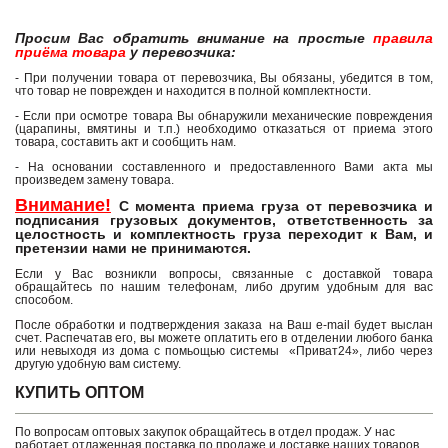
Просим Вас обратить внимание на простые
правила
приёма товара
у перевозчика:
- При получении товара от перевозчика, Вы обязаны, убедится в том,
что товар не поврежден и находится в полной комплектности.
- Если при осмотре товара Вы обнаружили механические повреждения
(царапины, вмятины и т.п.) необходимо отказаться от приема этого
товара, составить акт и сообщить нам.
- На основании составленного и предоставленного Вами акта мы
произведем замену товара.
Внимание!
С момента приема груза от перевозчика и
подписания грузовых документов, ответственность за
целостность и комплектность груза переходит к Вам, и
претензии нами не принимаются.
Если у Вас возникли вопросы, связанные с доставкой товара
обращайтесь по нашим телефонам, либо другим удобным для вас
способом.
После обработки и подтверждения заказа на Ваш e-mail будет выслан
счет. Распечатав его, вы можете оплатить его в отделении любого банка
или невыходя из дома с помьощью системы «Приват24», либо через
другую удобную вам систему.
КУПИТЬ ОПТОМ
По вопросам оптовых закупок обращайтесь в отдел продаж. У нас
работает отлаженная поставка по продаже и доставке наших товаров,