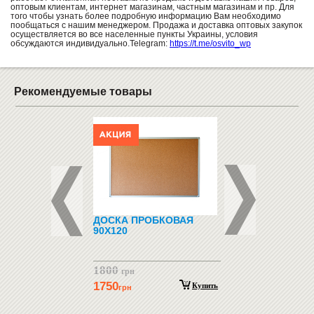
оптовым клиентам, интернет магазинам, частным магазинам и пр. Для
того чтобы узнать более подробную информацию Вам необходимо
пообщаться с нашим менеджером. Продажа и доставка оптовых закупок
осуществляется во все населенные пункты Украины, условия
обсуждаются индивидуально.Telegram:
https://t.me/osvito_wp
Рекомендуемые товары
ОБИЛЬ-МИНИ -
ДОСКА ПРОБКОВАЯ
ТРИБУНА
Я МАККУИН
90Х120
1800
1800
грн
Купить
грн
1750
Купить
грн