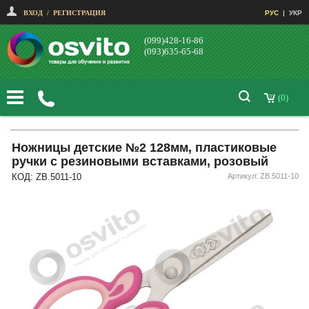
ВХОД
/
РЕГИСТРАЦИЯ
РУС
|
УКР
(099)428-16-86
(093)635-65-68
(0)
Ножницы детские №2 128мм, пластиковые
ручки с резиновыми вставками, розовый
КОД: ZB.5011-10
Артикул: ZB.5011-10