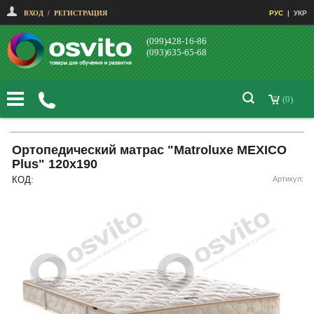
ВХОД
/
РЕГИСТРАЦИЯ
РУС
|
УКР
(099)428-16-86
(093)635-65-68
(0)
Ортопедический матрас "Matroluxe MEXICO
Plus" 120x190
КОД:
Артикул: