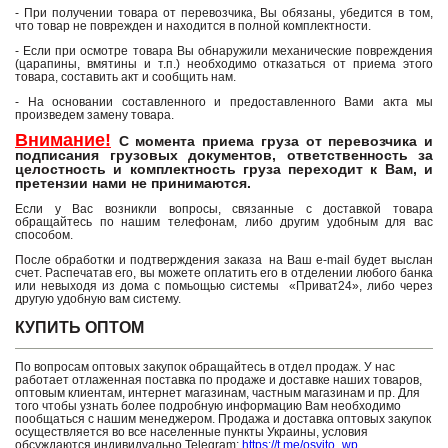
- При получении товара от перевозчика, Вы обязаны, убедится в том,
что товар не поврежден и находится в полной комплектности.
- Если при осмотре товара Вы обнаружили механические повреждения
(царапины, вмятины и т.п.) необходимо отказаться от приема этого
товара, составить акт и сообщить нам.
- На основании составленного и предоставленного Вами акта мы
произведем замену товара.
Внимание!
С момента приема груза от перевозчика и
подписания грузовых документов, ответственность за
целостность и комплектность груза переходит к Вам, и
претензии нами не принимаются.
Если у Вас возникли вопросы, связанные с доставкой товара
обращайтесь по нашим телефонам, либо другим удобным для вас
способом.
После обработки и подтверждения заказа на Ваш e-mail будет выслан
счет. Распечатав его, вы можете оплатить его в отделении любого банка
или невыходя из дома с помьощью системы «Приват24», либо через
другую удобную вам систему.
КУПИТЬ ОПТОМ
По вопросам оптовых закупок обращайтесь в отдел продаж. У нас
работает отлаженная поставка по продаже и доставке наших товаров,
оптовым клиентам, интернет магазинам, частным магазинам и пр. Для
того чтобы узнать более подробную информацию Вам необходимо
пообщаться с нашим менеджером. Продажа и доставка оптовых закупок
осуществляется во все населенные пункты Украины, условия
обсуждаются индивидуально.Telegram:
https://t.me/osvito_wp