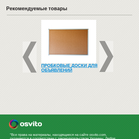
Рекомендуемые товары
КОНСТРУКТОР -
ПРОБКОВЫЕ ДОСКИ ДЛЯ
ШВЕДСКИЕ СТЕНК
HE CAYENNE
ОБЪЯВЛЕНИЙ
O
н
Купить
"Все права на материалы, находящиеся на сайте osvito.com,
охраняются в соответствии с законодательством Украины. Любое