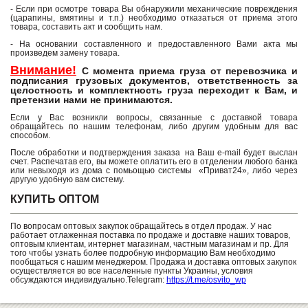
- Если при осмотре товара Вы обнаружили механические повреждения
(царапины, вмятины и т.п.) необходимо отказаться от приема этого
товара, составить акт и сообщить нам.
- На основании составленного и предоставленного Вами акта мы
произведем замену товара.
Внимание!
С момента приема груза от перевозчика и
подписания грузовых документов, ответственность за
целостность и комплектность груза переходит к Вам, и
претензии нами не принимаются.
Если у Вас возникли вопросы, связанные с доставкой товара
обращайтесь по нашим телефонам, либо другим удобным для вас
способом.
После обработки и подтверждения заказа на Ваш e-mail будет выслан
счет. Распечатав его, вы можете оплатить его в отделении любого банка
или невыходя из дома с помьощью системы «Приват24», либо через
другую удобную вам систему.
КУПИТЬ ОПТОМ
По вопросам оптовых закупок обращайтесь в отдел продаж. У нас
работает отлаженная поставка по продаже и доставке наших товаров,
оптовым клиентам, интернет магазинам, частным магазинам и пр. Для
того чтобы узнать более подробную информацию Вам необходимо
пообщаться с нашим менеджером. Продажа и доставка оптовых закупок
осуществляется во все населенные пункты Украины, условия
обсуждаются индивидуально.Telegram:
https://t.me/osvito_wp