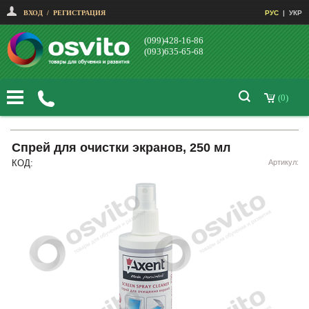
ВХОД
/
РЕГИСТРАЦИЯ
РУС
|
УКР
(099)428-16-86
(093)635-65-68
(0)
Спрей для очистки экранов, 250 мл
КОД:
Артикул: