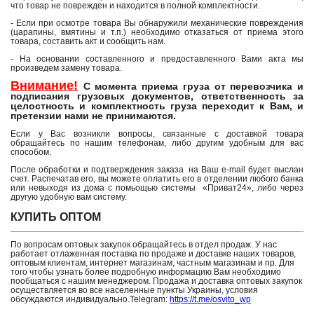
что товар не поврежден и находится в полной комплектности.
- Если при осмотре товара Вы обнаружили механические повреждения
(царапины, вмятины и т.п.) необходимо отказаться от приема этого
товара, составить акт и сообщить нам.
- На основании составленного и предоставленного Вами акта мы
произведем замену товара.
Внимание!
С момента приема груза от перевозчика и
подписания грузовых документов, ответственность за
целостность и комплектность груза переходит к Вам, и
претензии нами не принимаются.
Если у Вас возникли вопросы, связанные с доставкой товара
обращайтесь по нашим телефонам, либо другим удобным для вас
способом.
После обработки и подтверждения заказа на Ваш e-mail будет выслан
счет. Распечатав его, вы можете оплатить его в отделении любого банка
или невыходя из дома с помьощью системы «Приват24», либо через
другую удобную вам систему.
КУПИТЬ ОПТОМ
По вопросам оптовых закупок обращайтесь в отдел продаж. У нас
работает отлаженная поставка по продаже и доставке наших товаров,
оптовым клиентам, интернет магазинам, частным магазинам и пр. Для
того чтобы узнать более подробную информацию Вам необходимо
пообщаться с нашим менеджером. Продажа и доставка оптовых закупок
осуществляется во все населенные пункты Украины, условия
обсуждаются индивидуально.Telegram:
https://t.me/osvito_wp