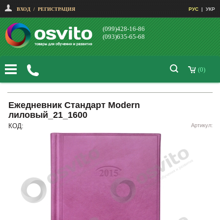
ВХОД
/
РЕГИСТРАЦИЯ
РУС
|
УКР
(099)428-16-86
(093)635-65-68
(0)
Ежедневник Стандарт Modern
лиловый_21_1600
КОД:
Артикул: