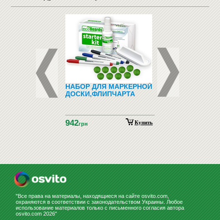
ДНО-
НАБОР ДЛЯ МАРКЕРНОЙ
ЗООТОВАРЫ (ТО
ТИЧЕСКИЙ
ДОСКИ,ФЛИПЧАРТА
ДЛЯ ЖИВОТНЫХ)
ИАЛ С
НСКОГО ЯЗЫКА
ГНИТАХ АЗБУКА
942
НСКАЯ
Купить
Купить
н
грн
НСТРАЦИОННЫЙ)
"Все права на материалы, находящиеся на сайте osvito.com,
охраняются в соответствии с законодательством Украины. Любое
использование материалов только с письменного согласия автора
osvito.com 2026"