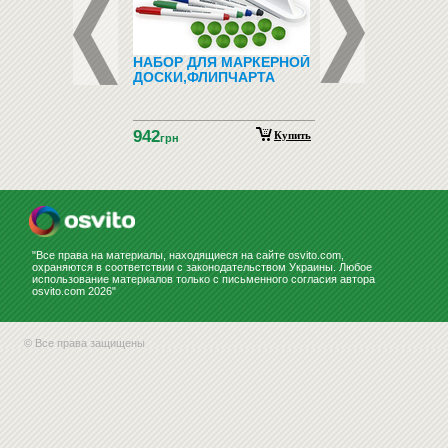
ДНО-
НАБОР ДЛЯ МАРКЕРНОЙ
ЗООТОВАРЫ (ТО
ТИЧЕСКИЙ
ДОСКИ,ФЛИПЧАРТА
ДЛЯ ЖИВОТНЫХ)
ИАЛ С
НСКОГО ЯЗЫКА
ГНИТАХ АЗБУКА
942
НСКАЯ
Купить
Купить
н
грн
НСТРАЦИОННЫЙ)
"Все права на материалы, находящиеся на сайте osvito.com,
охраняются в соответствии с законодательством Украины. Любое
использование материалов только с письменного согласия автора
osvito.com 2026"
© Все права защищены