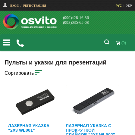
ВХОД
/
РЕГИСТРАЦИЯ
РУС
|
УКР
(099)428-16-86
(093)635-65-68
(0)
Пульты и указки для презентаций
Сортировать
ЛАЗЕРНАЯ УКАЗКА
ЛАЗЕРНАЯ УКАЗКА С
"2Х3 WL001"
ПРОКРУТКОЙ
СЛАЙДОВ "2Х3 WL002"