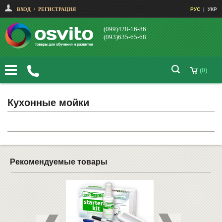
ВХОД
/
РЕГИСТРАЦИЯ
РУС
|
УКР
(099)428-16-86
(093)635-65-68
(0)
Кухонные мойки
Рекомендуемые товары