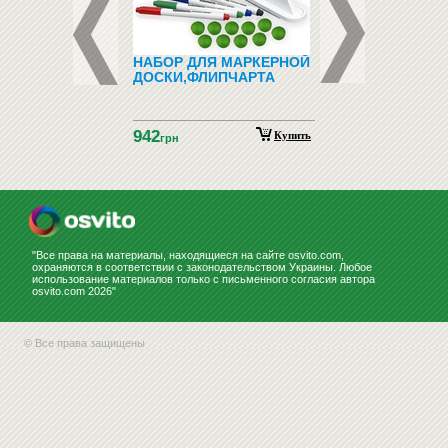
ДНО-
НАБОР ДЛЯ МАРКЕРНОЙ
ЗООТОВАРЫ (ТО
ТИЧЕСКИЙ
ДОСКИ,ФЛИПЧАРТА
ДЛЯ ЖИВОТНЫХ)
ИАЛ С
НСКОГО ЯЗЫКА
ГНИТАХ АЗБУКА
942
НСКАЯ
Купить
Купить
н
грн
НСТРАЦИОННЫЙ)
"Все права на материалы, находящиеся на сайте osvito.com,
охраняются в соответствии с законодательством Украины. Любое
использование материалов только с письменного согласия автора
osvito.com 2026"
© Все права защищены