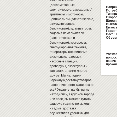
– газонокосилки
(бензомоторные,
Напряж
электрические, самоходные),
Потреб
Тип пр
триммеры и мотокосы,
Скорос
цепные пилы (электрические,
Ширина
аккумуляторные,
Высота
Емкост
бензиновые), культиваторы,
Гарант
садовые измельчители
Вес:
14
Объем
(электрические и
бензиновые), кусторезы,
снегоуборочная техника,
генераторы (бензиновые,
Уважае
дизельные, газовые),
вопрос
нашим 
насосные станции,
прокон
дроворубы, аксессуары и
запчасти, а также многое
другое. Мы наладили
бережную доставку товаров
нашего интернет магазина по
всей Украине, где бы вы не
находились, в крупном городе
или селе, вы можете купить
садовую технику не выходя
из дома, доставка
осуществляя удобным для