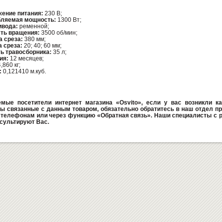
ение питания:
230 В;
ляемая мощность:
1300 Вт;
ивода:
ременной;
ть вращения:
3500 об/мин;
 среза:
380 мм;
 среза:
20; 40; 60 мм;
ь травосборника:
35 л;
ия:
12 месяцев;
,860 кг;
:
0,121410 м.куб.
мые посетители интернет магазина «Osvito», если у вас возникли ка
ы связанные с данным товаром, обязательно обратитесь в наш отдел пр
телефонам или через функцию «Обратная связь». Наши специалисты с 
сультируют Вас.