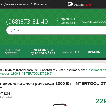
/
/
Доставка и оплата
Контакты
Отзывы
(118)
(099)428-16-86
(068)873-81-40
ОБРАТНЫЙ ЗВО
(093)635-65-68
ШКОЛЬНАЯ
МЕБЕЛЬ ДЛЯ
ВСЁ ДЛЯ НУШ
МЕБЕЛЬ
МЕБЕЛЬ
ДЕТСКОГО САДА
ая
/
Техника и оборудование
/
Садовая техника
/
Газонокосилки
/
Газонокосилк
ическая 1300 Вт "INTERTOOL DT-2262"
нокосилка электрическая 1300 Вт "INTERTOOL DT
"
DT-2262
: DT-2262
22