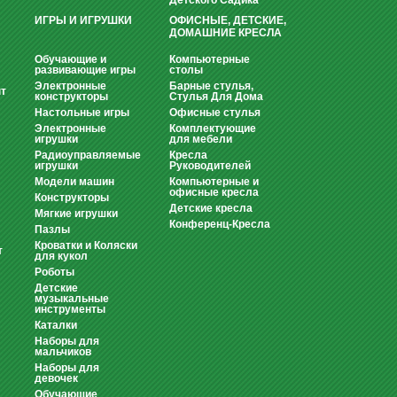
Детского Садика
ИГРЫ И ИГРУШКИ
ОФИСНЫЕ, ДЕТСКИЕ,
ДОМАШНИЕ КРЕСЛА
Обучающие и
Компьютерные
развивающие игры
столы
Электронные
Барные стулья,
т
конструкторы
Стулья Для Дома
Настольные игры
Офисные стулья
Электронные
Комплектующие
игрушки
для мебели
Радиоуправляемые
Кресла
игрушки
Руководителей
Модели машин
Компьютерные и
офисные кресла
Конструкторы
Детские кресла
Мягкие игрушки
Конференц-Кресла
Пазлы
Кроватки и Коляски
т
для кукол
Роботы
Детские
музыкальные
инструменты
Каталки
Наборы для
мальчиков
Наборы для
девочек
Обучающие