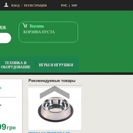
ДОСКА КОМБИНИРОВАННАЯ
ВХОД
/
РЕГИСТРАЦИЯ
МЕЛ/МАРКЕР 100Х400
РУС
|
УКР
9150
грн
8085
Купить
грн
Корзина
НОК
КОРЗИНА ПУСТА
ТЕХНИКА И
ИГРЫ И ИГРУШКИ
ОБОРУДОВАНИЕ
ЗООТОВАРЫ (ТОВАРЫ ДЛЯ
ЖИВОТНЫХ)
Рекомендуемые товары
а
-
99
грн