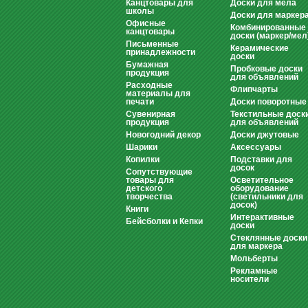
Канцтовары для
Доски для мела
школы
Доски для маркер
Офисные
Комбинированные
канцтовары
доски (маркер/мел
Письменные
Керамические
принадлежности
доски
Бумажная
Пробковые доски
продукция
для объявлений
Расходные
Флипчарты
материалы для
печати
Доски поворотные
Сувенирная
Текстильные доск
продукция
для объявлений
Новогодний декор
Доски джутовые
Шарики
Аксессуары
Копилки
Подставки для
досок
Сопутствующие
товары для
Осветительное
детского
оборудование
творчества
(светильники для
досок)
Книги
Интерактивные
Бейсболки и Кепки
доски
Стеклянные доски
для маркера
Мольберты
Рекламные
носители