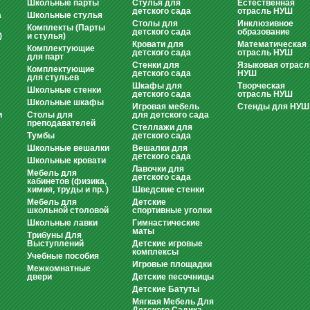
Школьные парты
Стулья для
Естественная
детского сада
отрасль НУШ
а
Школьные стулья
Столы для
Инклюзивное
Комплекты (Парты
детского сада
образование
)
и стулья)
Кровати для
Математическая
Комплектующие
детского сада
отрасль НУШ
для парт
Стенки для
Языковая отрасл
Комплектующие
детского сада
НУШ
для стульев
Шкафы для
Творческая
Школьные стенки
детского сада
отрасль НУШ
Школьные шкафы
Игровая мебель
Стенды для НУШ
и
Столы для
для детского сада
преподавателей
Стеллажи для
Тумбы
детского сада
Школьные вешалки
Вешалки для
детского сада
Школьные кровати
Лавочки для
Мебель для
детского сада
кабинетов (физика,
химия, труды и пр. )
Шведские стенки
Мебель для
Детские
школьной столовой
спортивные уголки
Школьные лавки
Гимнастические
маты
Трибуны Для
Выступлений
Детские игровые
комплексы
Учебные пособия
Игровые площадки
Межкомнатные
двери
Детские песочницы
Детские Батуты
Мягкая Мебель Для