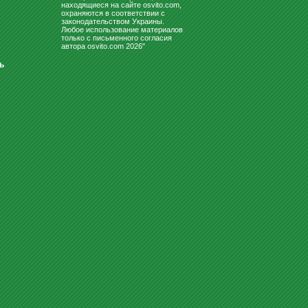
находящиеся на сайте osvito.com,
охраняются в соответствии с
законодательством Украины.
Любое использование материалов
только с письменного согласия
автора osvito.com 2026"
ь
СТОЛ ДЛЯ ДЕТСКОГО САДА
"ШЕСТИУГОЛЬНИК" ЖЁЛТЫЙ-
Ж...
3445.20
Купить
грн
КРОВАТЬ ДЛЯ ДЕТСКОГО САДА
ТРЕХЪЯРУСНАЯ С НАДСТР...
18582
Купить
грн