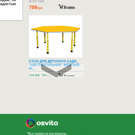
830
одаж, по
грн
радостью
789
Купить
грн
СТОЛ ДЛЯ ДЕТСКОГО САДА
"ШЕСТИУГОЛЬНИК" ЖЁЛТЫЙ-
Ж...
3445.20
Купить
грн
РЕКЛАМНЫЕ НОСИТЕЛИ
"Все права на материалы,