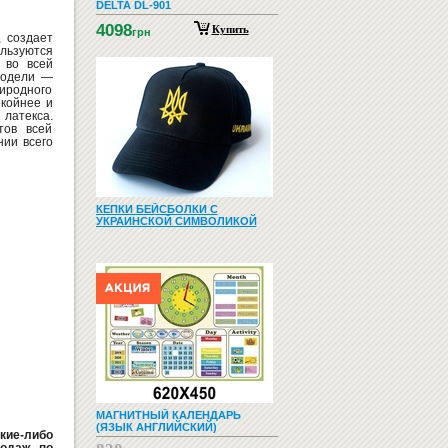
DELTA DL-901
4098
Купить
грн
, создает
ользуются
 во всей
модели —
иродного
окойнее и
латекса.
тов всей
нии всего
КЕПКИ БЕЙСБОЛКИ С
УКРАИНСКОЙ СИМВОЛИКОЙ
МАГНИТНЫЙ КАЛЕНДАРЬ
(ЯЗЫК АНГЛИЙСКИЙ)
кие-либо