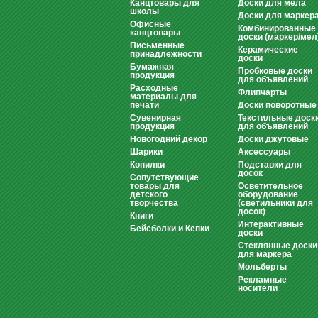
Канцтовары для
Доски для мела
школы
Доски для маркер
Офисные
Комбинированные
канцтовары
доски (маркер/мел
Письменные
Керамические
принадлежности
доски
Бумажная
Пробковые доски
продукция
для объявлений
Расходные
Флипчарты
материалы для
печати
Доски поворотные
Сувенирная
Текстильные доск
продукция
для объявлений
Новогодний декор
Доски джутовые
Шарики
Аксессуары
Копилки
Подставки для
досок
Сопутствующие
товары для
Осветительное
детского
оборудование
творчества
(светильники для
досок)
Книги
Интерактивные
Бейсболки и Кепки
доски
Стеклянные доски
для маркера
Мольберты
Рекламные
носители