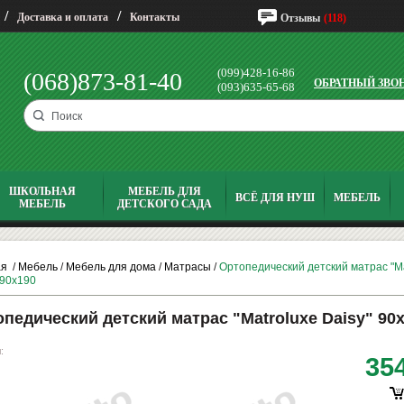
/
/
Доставка и оплата
Контакты
Отзывы
(118)
(099)428-16-86
(068)873-81-40
ОБРАТНЫЙ ЗВО
(093)635-65-68
ШКОЛЬНАЯ
МЕБЕЛЬ ДЛЯ
ВСЁ ДЛЯ НУШ
МЕБЕЛЬ
МЕБЕЛЬ
ДЕТСКОГО САДА
ая
/
Мебель
/
Мебель для дома
/
Матрасы
/
Ортопедический детский матрас "Ma
 90х190
педический детский матрас "Matroluxe Daisy" 90
:
35