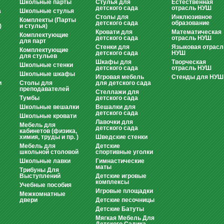
Школьные парты
Стулья для
Естественная
детского сада
отрасль НУШ
а
Школьные стулья
Столы для
Инклюзивное
Комплекты (Парты
детского сада
образование
)
и стулья)
Кровати для
Математическая
Комплектующие
детского сада
отрасль НУШ
для парт
Стенки для
Языковая отрасл
Комплектующие
детского сада
НУШ
для стульев
Шкафы для
Творческая
Школьные стенки
детского сада
отрасль НУШ
Школьные шкафы
Игровая мебель
Стенды для НУШ
и
Столы для
для детского сада
преподавателей
Стеллажи для
Тумбы
детского сада
Школьные вешалки
Вешалки для
детского сада
Школьные кровати
Лавочки для
Мебель для
детского сада
кабинетов (физика,
химия, труды и пр. )
Шведские стенки
Мебель для
Детские
школьной столовой
спортивные уголки
Школьные лавки
Гимнастические
маты
Трибуны Для
Выступлений
Детские игровые
комплексы
Учебные пособия
Игровые площадки
Межкомнатные
двери
Детские песочницы
Детские Батуты
Мягкая Мебель Для