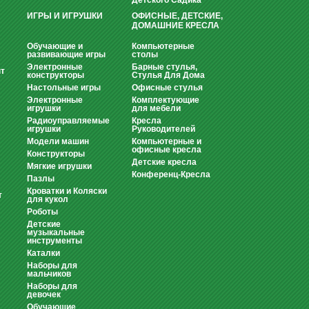
Детского Садика
ИГРЫ И ИГРУШКИ
ОФИСНЫЕ, ДЕТСКИЕ,
ДОМАШНИЕ КРЕСЛА
Обучающие и
Компьютерные
развивающие игры
столы
Электронные
Барные стулья,
т
конструкторы
Стулья Для Дома
Настольные игры
Офисные стулья
Электронные
Комплектующие
игрушки
для мебели
Радиоуправляемые
Кресла
игрушки
Руководителей
Модели машин
Компьютерные и
офисные кресла
Конструкторы
Детские кресла
Мягкие игрушки
Конференц-Кресла
Пазлы
Кроватки и Коляски
т
для кукол
Роботы
Детские
музыкальные
инструменты
Каталки
Наборы для
мальчиков
Наборы для
девочек
Обучающие