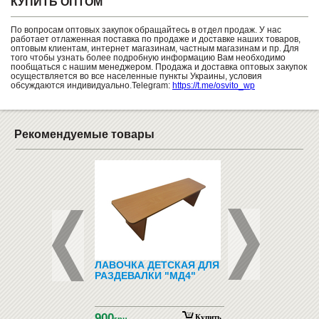
КУПИТЬ ОПТОМ
По вопросам оптовых закупок обращайтесь в отдел продаж. У нас
работает отлаженная поставка по продаже и доставке наших товаров,
оптовым клиентам, интернет магазинам, частным магазинам и пр. Для
того чтобы узнать более подробную информацию Вам необходимо
пообщаться с нашим менеджером. Продажа и доставка оптовых закупок
осуществляется во все населенные пункты Украины, условия
обсуждаются индивидуально.Telegram:
https://t.me/osvito_wp
Рекомендуемые товары
ЕЛЫЙ 100 ШТ.,
ЛАВОЧКА ДЕТСКАЯ ДЛЯ
РОСТОМЕР
РАТНЫЙ
РАЗДЕВАЛКИ "МД4"
"ОБЕЗЬЯНКИ"
ЛЬНЫЙ"
900
319
Купить
Купить