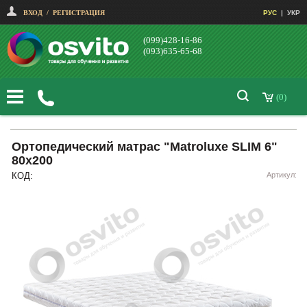
ВХОД
/
РЕГИСТРАЦИЯ
РУС
|
УКР
(099)428-16-86
(093)635-65-68
(0)
Ортопедический матрас "Matroluxe SLIM 6"
80х200
КОД:
Артикул: