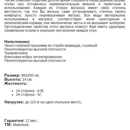
так же помогают изделию долгое время сохранять первозданную форму,
чтобы оно оставалось привлекательным внешне и приятным в
использовании. Каждая из сторон матраса имеет свою степень
жесткости, так что Вы вольны сами устанавливать степень своего
комфорта, просто переворачивая матрас. Все виды материалов,
используемых в матрасе, соответствуют всем санитарным и
гигиеническим нормам, они экологически чисты и не вызывают аллергии.
Ортопедические свойства этого матраса помогут Вам иметь здоровую,
правильную осанку и хорошее настроение каждое утро.
Наполнение:
Чехол глубокой прошивки из стрейч-жаккарда, съемный
Пенополиуретан высокой плотности
Термоволокно
Кокосовая койра латексированная
Пенополиуретан высокой плотности
Размер:
80х200 см;
Высота:
14 см;
Жесткость:
1я сторона - II-III;
2я сторона - IV;
Нагрузка:
до 110 кг на одно спальное место;
Гарантия:
12 мес.;
ТМ:
Matroluxe.