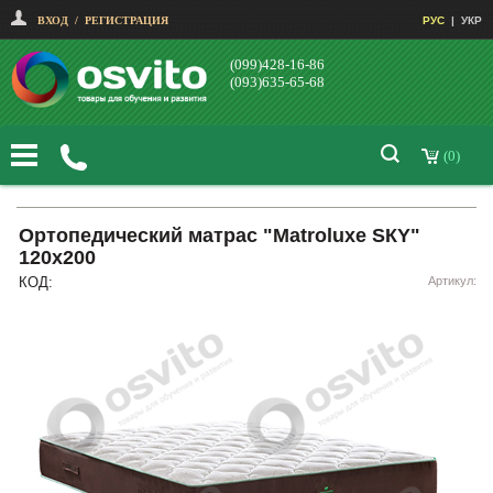
ВХОД
/
РЕГИСТРАЦИЯ
РУС
|
УКР
(099)428-16-86
(093)635-65-68
(0)
Ортопедический матрас "Matroluxe SКY"
120х200
КОД:
Артикул: