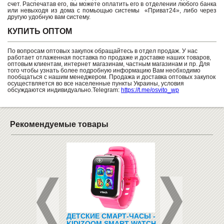
счет. Распечатав его, вы можете оплатить его в отделении любого банка
или невыходя из дома с помьощью системы «Приват24», либо через
другую удобную вам систему.
КУПИТЬ ОПТОМ
По вопросам оптовых закупок обращайтесь в отдел продаж. У нас
работает отлаженная поставка по продаже и доставке наших товаров,
оптовым клиентам, интернет магазинам, частным магазинам и пр. Для
того чтобы узнать более подробную информацию Вам необходимо
пообщаться с нашим менеджером. Продажа и доставка оптовых закупок
осуществляется во все населенные пункты Украины, условия
обсуждаются индивидуально.Telegram:
https://t.me/osvito_wp
Рекомендуемые товары
ЕЛЫЙ 100 ШТ.,
ДЕТСКИЕ СМАРТ-ЧАСЫ -
НАБОР ИНСТРУМ
РАТНЫЙ
KIDIZOOM SMART WATCH
ДЛЯ ДОСКИ AS140