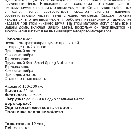
пружинный блок. Инновационные технологии позволили создать
систему пружин с разной степенью жесткости. Сила пружин, собранных
в одной зоне, соответствует средней степени давления
соответствующих частей тела спящего человека. Каждая пружина
находится в отдельном чехле и работает независимо от других, не
издавая при этом никакого шума. На этом матрасе могут спать все в
Вашем доме, включая Ваших детей, поскольку он производится из
экологически чистых и не вызывающих аллергию материалов.
Наполнение:
Чехол – экстражаккард глубоко прошивной
Стопроцентный хлопок
Природный латекс
Кокосовая койра
Термоволокно
Пружинный блок Smart Spring Multizone
Термоволокно
Кокосовая койра
Природный латекс
Стопроцентная шерсть
Размер:
120х200 см;
Высота:
25 см;
Жесткость:
3,5/3,5;
Нагрузка:
до 150 кг на одно спальное место;
Еврокаркас;
Одинаковая жесткость сторон;
Прошивка чехла зима/лето;
Гарантия:
от 12 мес.;
ТМ:
Matroluxe.