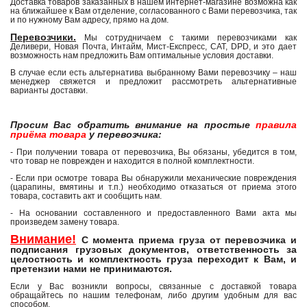
Доставка товаров заказанных в нашем интернет-магазине возможна как
на ближайшее к Вам отделение, согласованного с Вами перевозчика, так
и по нужному Вам адресу, прямо на дом.
Перевозчики.
Мы сотрудничаем с такими перевозчиками как
Деливери, Новая Почта, Интайм, Мист-Експресс, САТ, DPD, и это дает
возможность нам предложить Вам оптимальные условия доставки.
В случае если есть альтернатива выбранному Вами перевозчику – наш
менеджер свяжется и предложит рассмотреть альтернативные
варианты доставки.
Просим Вас обратить внимание на простые
правила
приёма товара
у перевозчика:
- При получении товара от перевозчика, Вы обязаны, убедится в том,
что товар не поврежден и находится в полной комплектности.
- Если при осмотре товара Вы обнаружили механические повреждения
(царапины, вмятины и т.п.) необходимо отказаться от приема этого
товара, составить акт и сообщить нам.
- На основании составленного и предоставленного Вами акта мы
произведем замену товара.
Внимание!
С момента приема груза от перевозчика и
подписания грузовых документов, ответственность за
целостность и комплектность груза переходит к Вам, и
претензии нами не принимаются.
Если у Вас возникли вопросы, связанные с доставкой товара
обращайтесь по нашим телефонам, либо другим удобным для вас
способом.