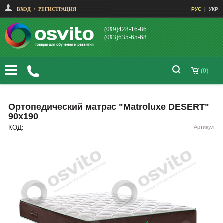
ВХОД
/
РЕГИСТРАЦИЯ
РУС
|
УКР
(099)428-16-86
(093)635-65-68
(0)
Ортопедический матрас "Matroluxe DESERT"
90х190
КОД:
Артикул: