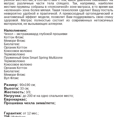
разной жесткостью, в соответствии с тем, какое давление оказывают на
матрас различные части тела спящего. Так, например, наиболее
жесткие пружины собраны в «поясничной» зоне матраса, в то время как
«коленная» зона более мягкая. Такая технология сделает Вашу постель
невероятно удобной и практичной. А превосходный ортопедический и
анатомичный эффект модели, позволит Вам поддерживать свою спину
здоровой. Матрас полностью состоит из современных нетоксичных
материалов, не вызывающих аллергии.
Наполнение:
Чехол – экстражаккард глубокой прошивки
Коттон Флэкс
Мемори Флэкс
Биолатекс
Органик Коттон
Кокосовое волокно
Термоволокно
Пружинный блок Smart Spring Multizone
Термоволокно
Кокосовое волокно
Органик Коттон
Биолатекс
Мемори Флэкс
Вул Флэкс
Размер:
90х190 см;
Высота:
33 см;
Жесткость:
3/3;
Нагрузка:
до 200 кг на одно спальное место;
Еврокаркас;
Прошивка чехла зима/лето;
Гарантия:
от 12 мес.;
ТМ: