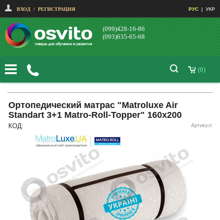
ВХОД
/
РЕГИСТРАЦИЯ
РУС
|
УКР
(099)428-16-86
(093)635-65-68
(0)
Ортопедический матрас "Matroluxe Air
Standart 3+1 Matro-Roll-Topper" 160х200
КОД:
Артикул: