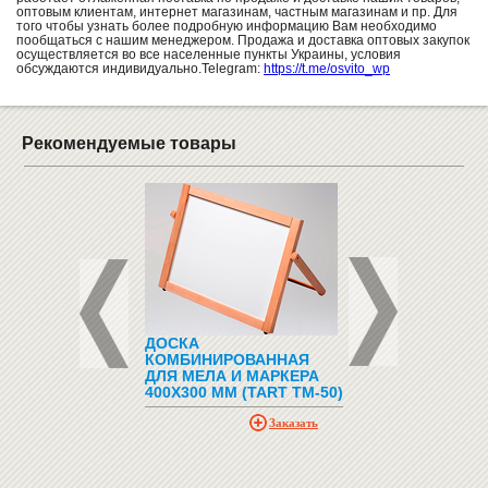
оптовым клиентам, интернет магазинам, частным магазинам и пр. Для
того чтобы узнать более подробную информацию Вам необходимо
пообщаться с нашим менеджером. Продажа и доставка оптовых закупок
осуществляется во все населенные пункты Украины, условия
обсуждаются индивидуально.Telegram:
https://t.me/osvito_wp
Рекомендуемые товары
 ПРОБКОВАЯ
ДОСКА
СВЕТИЛЬНИК ДЛЯ
КОМБИНИРОВАННАЯ
ШКОЛЬНЫХ ДОСО
ДЛЯ МЕЛА И МАРКЕРА
"ВІГА 150 ЛЕДПО"
400Х300 ММ (TART ТМ-50)
1380
рн
Заказать
грн
Купить
н