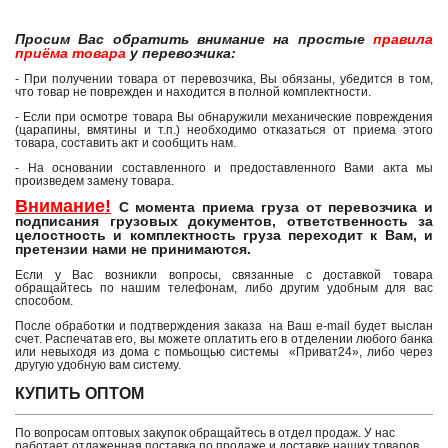
Просим Вас обратить внимание на простые
правила
приёма товара
у перевозчика:
- При получении товара от перевозчика, Вы обязаны, убедится в том,
что товар не поврежден и находится в полной комплектности.
- Если при осмотре товара Вы обнаружили механические повреждения
(царапины, вмятины и т.п.) необходимо отказаться от приема этого
товара, составить акт и сообщить нам.
- На основании составленного и предоставленного Вами акта мы
произведем замену товара.
Внимание!
С момента приема груза от перевозчика и
подписания грузовых документов, ответственность за
целостность и комплектность груза переходит к Вам, и
претензии нами не принимаются.
Если у Вас возникли вопросы, связанные с доставкой товара
обращайтесь по нашим телефонам, либо другим удобным для вас
способом.
После обработки и подтверждения заказа на Ваш e-mail будет выслан
счет. Распечатав его, вы можете оплатить его в отделении любого банка
или невыходя из дома с помьощью системы «Приват24», либо через
другую удобную вам систему.
КУПИТЬ ОПТОМ
По вопросам оптовых закупок обращайтесь в отдел продаж. У нас
работает отлаженная поставка по продаже и доставке наших товаров,