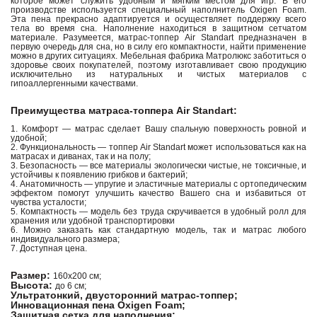
которое может служить удобным и мягким местом для игр. В его
производстве используется специальный наполнитель Oxigen Foam.
Эта пена прекрасно адаптируется и осуществляет поддержку всего
тела во время сна. Наполнение находиться в защитном сетчатом
материале. Разумеется, матрас-топпер Air Standart предназначен в
первую очередь для сна, но в силу его компактности, найти применение
можно в других ситуациях. Мебельная фабрика Матролюкс заботиться о
здоровье своих покупателей, поэтому изготавливает свою продукцию
исключительно из натуральных и чистых материалов с
гипоаллергенными качествами.
Преимущества матраса-топпера Air Standart:
1. Комфорт — матрас сделает Вашу спальную поверхность ровной и
удобной;
2. Функциональность — топпер Air Standart может использоваться как на
матрасах и диванах, так и на полу;
3. Безопасность — все материалы экологически чистые, не токсичные, и
устойчивы к появлению грибков и бактерий;
4. Анатомичность — упругие и эластичные материалы с ортопедическим
эффектом помогут улучшить качество Вашего сна и избавиться от
чувства усталости;
5. Компактность — модель без труда скручивается в удобный ролл для
хранения или удобной транспортировки
6. Можно заказать как стандартную модель, так и матрас любого
индивидуального размера;
7. Доступная цена.
Размер:
160х200 см;
Высота:
до 6 см;
Ультратонкий, двусторонний матрас-топпер;
Инновационная пена Oxigen Foam;
Защитная сетка для наполнения;