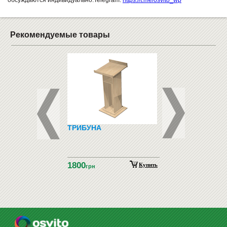
обсуждаются индивидуально.Telegram:
https://t.me/osvito_wp
Рекомендуемые товары
ТЬ ДЛЯ ДЕТСКОГО
ТРИБУНА
СМАРТФОНЫ И
ТРЕХЪЯРУСНАЯ С
ТЕЛЕФОНЫ
РОЙКОЙ И
ЕНЯМИ
1800
Купить
Купить
грн
грн