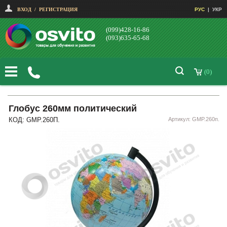
ВХОД
/
РЕГИСТРАЦИЯ
РУС
|
УКР
(099)428-16-86
(093)635-65-68
(0)
Глобус 260мм политический
КОД: GMP.260П.
Артикул: GMP.260п.