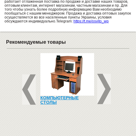
работает отлаженная поставка по продаже и доставке наших товаров,
оптовым клиентам, интернет магазинам, частным магазинам и пр. Для
того чтобы узнать более подробную информацию Вам необходимо
пообщаться с нашим менеджером. Продажа и доставка оптовых закупок
осуществляется во все населенные пункты Украины, условия
обсуждаются индивидуально.Telegram:
https://t.me/osvito_wp
Рекомендуемые товары
КЛЕЕНАЯ ФАНЕРА
КОМПЬЮТЕРНЫЕ
МАГНИТНЫЙ
30 (КОМПЛЕКТ)
СТОЛЫ
КАЛЕНДАРЬ (ЯЗЫ
АНГЛИЙСКИЙ)
830
грн
Купить
789
грн