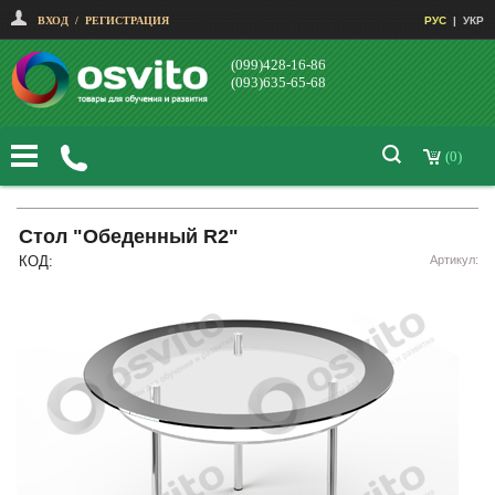
ВХОД
/
РЕГИСТРАЦИЯ
РУС
|
УКР
(099)428-16-86
(093)635-65-68
(0)
Стол "Обеденный R2"
КОД:
Артикул: