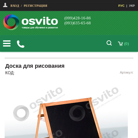
ВХОД
/
РЕГИСТРАЦИЯ
РУС
|
УКР
(099)428-16-86
(093)635-65-68
(0)
Доска для рисования
КОД:
Артикул: