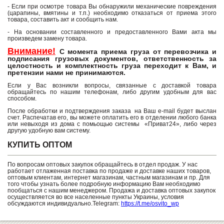
- Если при осмотре товара Вы обнаружили механические повреждения
(царапины, вмятины и т.п.) необходимо отказаться от приема этого
товара, составить акт и сообщить нам.
- На основании составленного и предоставленного Вами акта мы
произведем замену товара.
Внимание!
С момента приема груза от перевозчика и
подписания грузовых документов, ответственность за
целостность и комплектность груза переходит к Вам, и
претензии нами не принимаются.
Если у Вас возникли вопросы, связанные с доставкой товара
обращайтесь по нашим телефонам, либо другим удобным для вас
способом.
После обработки и подтверждения заказа на Ваш e-mail будет выслан
счет. Распечатав его, вы можете оплатить его в отделении любого банка
или невыходя из дома с помьощью системы «Приват24», либо через
другую удобную вам систему.
КУПИТЬ ОПТОМ
По вопросам оптовых закупок обращайтесь в отдел продаж. У нас
работает отлаженная поставка по продаже и доставке наших товаров,
оптовым клиентам, интернет магазинам, частным магазинам и пр. Для
того чтобы узнать более подробную информацию Вам необходимо
пообщаться с нашим менеджером. Продажа и доставка оптовых закупок
осуществляется во все населенные пункты Украины, условия
обсуждаются индивидуально.Telegram:
https://t.me/osvito_wp