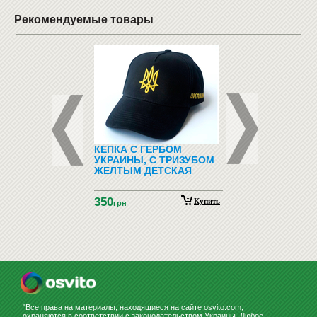
Рекомендуемые товары
ЛИ МАШИН
КЕПКА С ГЕРБОМ
ПЛАНЕР НА МЕСЯЦ
УКРАИНЫ, С ТРИЗУБОМ
МАГН. В АЛЮМИН.
ЖЕЛТЫМ ДЕТСКАЯ
РАМКЕ 90X60
350
3907
Купить
грн
грн
"Все права на материалы, находящиеся на сайте osvito.com,
охраняются в соответствии с законодательством Украины. Любое