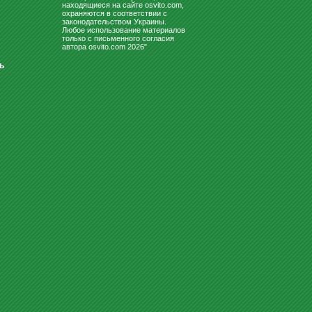
находящиеся на сайте osvito.com,
охраняются в соответствии с
законодательством Украины.
Любое использование материалов
только с письменного согласия
автора osvito.com 2026"
ь
ЧУДОМОБИЛЬ-МИНИ - МОЛНИЯ
МАККУИН
779
Купить
грн
ДОСКИ ДЛЯ МАРКЕРА