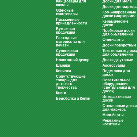
Канцтовары для
Доски для мела
школы
Доски для маркер
Офисные
Комбинированные
канцтовары
доски (маркер/мел
Письменные
Керамические
принадлежности
доски
Бумажная
Пробковые доски
продукция
для объявлений
Расходные
Флипчарты
материалы для
печати
Доски поворотные
Сувенирная
Текстильные доск
продукция
для объявлений
Новогодний декор
Доски джутовые
Шарики
Аксессуары
Копилки
Подставки для
досок
Сопутствующие
товары для
Осветительное
детского
оборудование
творчества
(светильники для
досок)
Книги
Интерактивные
Бейсболки и Кепки
доски
Стеклянные доски
для маркера
Мольберты
Рекламные
носители