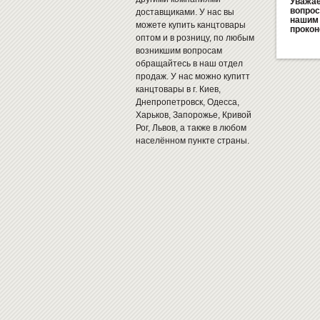
Уважае
вопрос
доставщиками. У нас вы
нашим 
можете купить канцтовары
прокон
оптом и в розницу, по любым
возникшим вопросам
обращайтесь в наш отдел
продаж. У нас можно купитт
канцтовары в г. Киев,
Днепропетровск, Одесса,
Харьков, Запорожье, Кривой
Рог, Львов, а также в любом
населённом пункте страны.