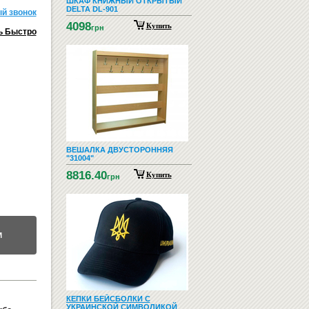
ШКАФ КНИЖНЫЙ ОТКРЫТЫЙ
DELTA DL-901
й звонок
4098
Купить
грн
ь Быстро
ВЕШАЛКА ДВУСТОРОННЯЯ
"31004"
8816.40
Купить
грн
М
КЕПКИ БЕЙСБОЛКИ С
УКРАИНСКОЙ СИМВОЛИКОЙ