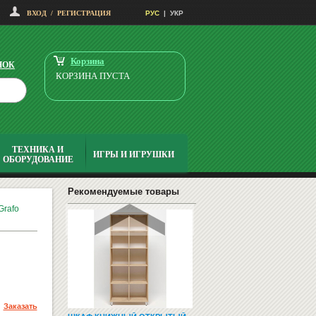
ПОДСТАВКЕ 65X100
ВХОД
/
РЕГИСТРАЦИЯ
РУС
|
УКР
3469
грн
3399
Купить
грн
Корзина
НОК
КОРЗИНА ПУСТА
ТЕХНИКА И
ИГРЫ И ИГРУШКИ
ОБОРУДОВАНИЕ
НАБОР ИНСТРУМЕНТОВ ДЛЯ
ДОСКИ AS140
3985
Купить
Рекомендуемые товары
грн
Grafo
Заказать