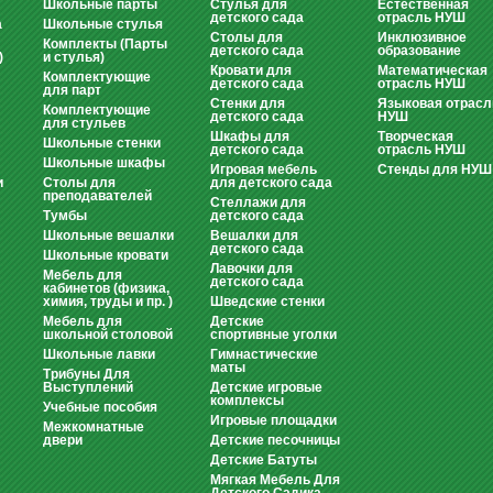
Школьные парты
Стулья для
Естественная
детского сада
отрасль НУШ
а
Школьные стулья
Столы для
Инклюзивное
Комплекты (Парты
детского сада
образование
)
и стулья)
Кровати для
Математическая
Комплектующие
детского сада
отрасль НУШ
для парт
Стенки для
Языковая отрасл
Комплектующие
детского сада
НУШ
для стульев
Шкафы для
Творческая
Школьные стенки
детского сада
отрасль НУШ
Школьные шкафы
Игровая мебель
Стенды для НУШ
и
Столы для
для детского сада
преподавателей
Стеллажи для
Тумбы
детского сада
Школьные вешалки
Вешалки для
детского сада
Школьные кровати
Лавочки для
Мебель для
детского сада
кабинетов (физика,
химия, труды и пр. )
Шведские стенки
Мебель для
Детские
школьной столовой
спортивные уголки
Школьные лавки
Гимнастические
маты
Трибуны Для
Выступлений
Детские игровые
комплексы
Учебные пособия
Игровые площадки
Межкомнатные
двери
Детские песочницы
Детские Батуты
Мягкая Мебель Для