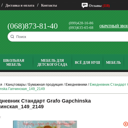
/
/
Доставка и оплата
Контакты
Отзывы
(118)
(099)428-16-86
(068)873-81-40
ОБРАТНЫЙ ЗВО
(093)635-65-68
ШКОЛЬНАЯ
МЕБЕЛЬ ДЛЯ
ВСЁ ДЛЯ НУШ
МЕБЕЛЬ
МЕБЕЛЬ
ДЕТСКОГО САДА
ая
/
Канцтовары
/
Бумажная продукция
/
Ежедневники
/
Ежедневник Стандарт 
nska Гапчинская_149_2149
невник Стандарт Grafo Gapchinska
чинская_149_2149
: