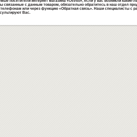
мые посетители интернет магазина «Osvito», если у вас возникли какие-л
ы связанные с данным товаром, обязательно обратитесь в наш отдел про
телефонам или через функцию «Обратная связь». Наши специалисты с р
сультируют Вас.