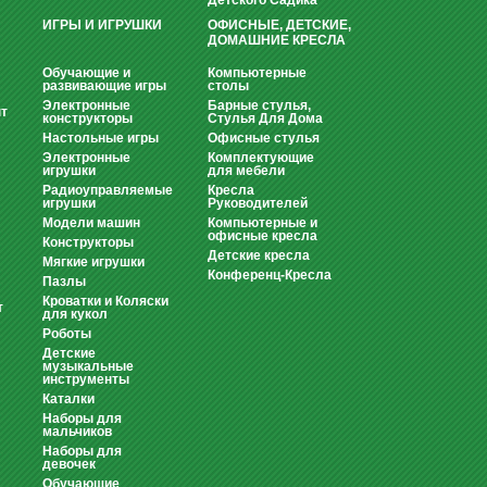
Детского Садика
ИГРЫ И ИГРУШКИ
ОФИСНЫЕ, ДЕТСКИЕ,
ДОМАШНИЕ КРЕСЛА
Обучающие и
Компьютерные
развивающие игры
столы
Электронные
Барные стулья,
т
конструкторы
Стулья Для Дома
Настольные игры
Офисные стулья
Электронные
Комплектующие
игрушки
для мебели
Радиоуправляемые
Кресла
игрушки
Руководителей
Модели машин
Компьютерные и
офисные кресла
Конструкторы
Детские кресла
Мягкие игрушки
Конференц-Кресла
Пазлы
Кроватки и Коляски
т
для кукол
Роботы
Детские
музыкальные
инструменты
Каталки
Наборы для
мальчиков
Наборы для
девочек
Обучающие