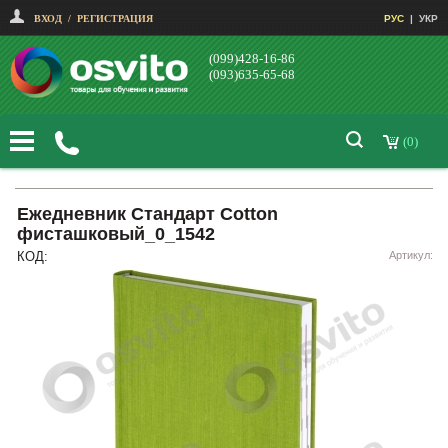
ВХОД
/
РЕГИСТРАЦИЯ
РУС
|
УКР
(099)428-16-86
(093)635-65-68
(0)
Ежедневник Стандарт Cotton
фисташковый_0_1542
КОД:
Артикул: