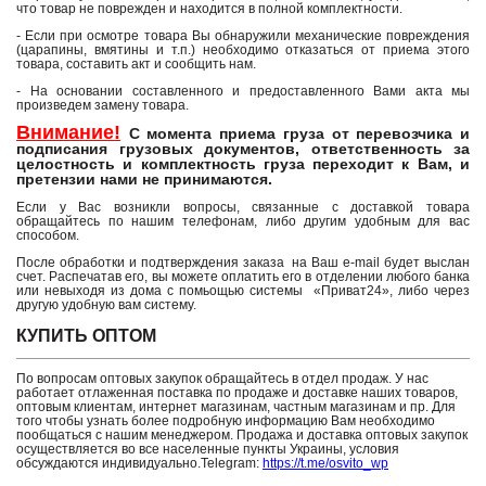
что товар не поврежден и находится в полной комплектности.
- Если при осмотре товара Вы обнаружили механические повреждения
(царапины, вмятины и т.п.) необходимо отказаться от приема этого
товара, составить акт и сообщить нам.
- На основании составленного и предоставленного Вами акта мы
произведем замену товара.
Внимание!
С момента приема груза от перевозчика и
подписания грузовых документов, ответственность за
целостность и комплектность груза переходит к Вам, и
претензии нами не принимаются.
Если у Вас возникли вопросы, связанные с доставкой товара
обращайтесь по нашим телефонам, либо другим удобным для вас
способом.
После обработки и подтверждения заказа на Ваш e-mail будет выслан
счет. Распечатав его, вы можете оплатить его в отделении любого банка
или невыходя из дома с помьощью системы «Приват24», либо через
другую удобную вам систему.
КУПИТЬ ОПТОМ
По вопросам оптовых закупок обращайтесь в отдел продаж. У нас
работает отлаженная поставка по продаже и доставке наших товаров,
оптовым клиентам, интернет магазинам, частным магазинам и пр. Для
того чтобы узнать более подробную информацию Вам необходимо
пообщаться с нашим менеджером. Продажа и доставка оптовых закупок
осуществляется во все населенные пункты Украины, условия
обсуждаются индивидуально.Telegram:
https://t.me/osvito_wp