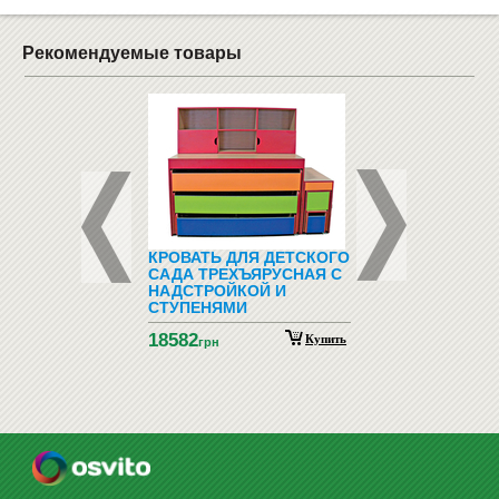
Рекомендуемые товары
ЕЛЫЙ 100 ШТ.,
КРОВАТЬ ДЛЯ ДЕТСКОГО
КОНСТРУКТОР - Z
РАТНЫЙ
САДА ТРЕХЪЯРУСНАЯ С
(320 СХЕМ)
ЛЬНЫЙ"
НАДСТРОЙКОЙ И
СТУПЕНЯМИ
18582
2255
Купить
Купить
грн
грн