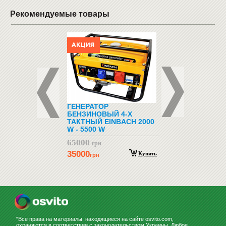
Рекомендуемые товары
КИЕ СТЕНКИ
ГЕНЕРАТОР
ОБУЧАЮЩИЕ И
БЕНЗИНОВЫЙ 4-Х
РАЗВИВАЮЩИЕ И
ТАКТНЫЙ EINBACH 2000
W - 5500 W
65000
грн
35000
Купить
грн
"Все права на материалы, находящиеся на сайте osvito.com,
охраняются в соответствии с законодательством Украины. Любое