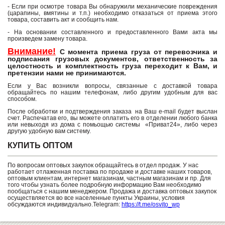
- Если при осмотре товара Вы обнаружили механические повреждения
(царапины, вмятины и т.п.) необходимо отказаться от приема этого
товара, составить акт и сообщить нам.
- На основании составленного и предоставленного Вами акта мы
произведем замену товара.
Внимание!
С момента приема груза от перевозчика и
подписания грузовых документов, ответственность за
целостность и комплектность груза переходит к Вам, и
претензии нами не принимаются.
Если у Вас возникли вопросы, связанные с доставкой товара
обращайтесь по нашим телефонам, либо другим удобным для вас
способом.
После обработки и подтверждения заказа на Ваш e-mail будет выслан
счет. Распечатав его, вы можете оплатить его в отделении любого банка
или невыходя из дома с помьощью системы «Приват24», либо через
другую удобную вам систему.
КУПИТЬ ОПТОМ
По вопросам оптовых закупок обращайтесь в отдел продаж. У нас
работает отлаженная поставка по продаже и доставке наших товаров,
оптовым клиентам, интернет магазинам, частным магазинам и пр. Для
того чтобы узнать более подробную информацию Вам необходимо
пообщаться с нашим менеджером. Продажа и доставка оптовых закупок
осуществляется во все населенные пункты Украины, условия
обсуждаются индивидуально.Telegram:
https://t.me/osvito_wp