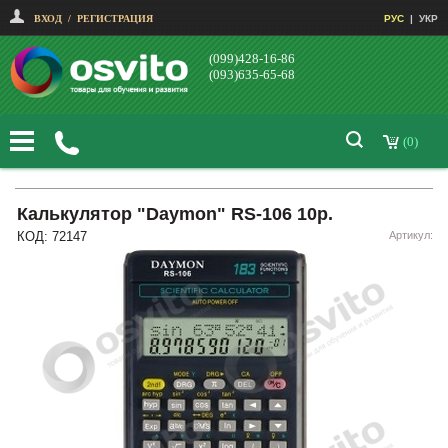
ВХОД
/
РЕГИСТРАЦИЯ
РУС
|
УКР
(099)428-16-86
(093)635-65-68
(0)
Калькулятор "Daymon" RS-106 10р.
КОД: 72147
Артикул: