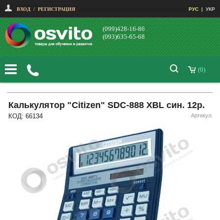
ВХОД
/
РЕГИСТРАЦИЯ
РУС
|
УКР
(099)428-16-86
(093)635-65-68
(0)
Калькулятор "Citizen" SDC-888 XBL син. 12р.
КОД: 66134
Артикул: