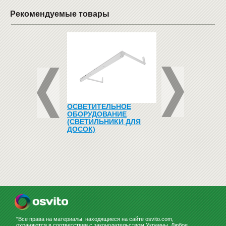
Рекомендуемые товары
НА
ОСВЕТИТЕЛЬНОЕ
НАБОР ДЛЯ МАРК
ОБОРУДОВАНИЕ
ДОСКИ,ФЛИПЧАРТ
(СВЕТИЛЬНИКИ ДЛЯ
ДОСОК)
942
Купить
н
грн
"Все права на материалы, находящиеся на сайте osvito.com,
охраняются в соответствии с законодательством Украины. Любое