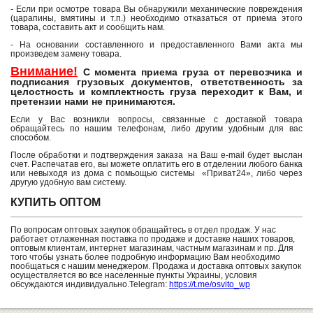
- Если при осмотре товара Вы обнаружили механические повреждения
(царапины, вмятины и т.п.) необходимо отказаться от приема этого
товара, составить акт и сообщить нам.
- На основании составленного и предоставленного Вами акта мы
произведем замену товара.
Внимание!
С момента приема груза от перевозчика и
подписания грузовых документов, ответственность за
целостность и комплектность груза переходит к Вам, и
претензии нами не принимаются.
Если у Вас возникли вопросы, связанные с доставкой товара
обращайтесь по нашим телефонам, либо другим удобным для вас
способом.
После обработки и подтверждения заказа на Ваш e-mail будет выслан
счет. Распечатав его, вы можете оплатить его в отделении любого банка
или невыходя из дома с помьощью системы «Приват24», либо через
другую удобную вам систему.
КУПИТЬ ОПТОМ
По вопросам оптовых закупок обращайтесь в отдел продаж. У нас
работает отлаженная поставка по продаже и доставке наших товаров,
оптовым клиентам, интернет магазинам, частным магазинам и пр. Для
того чтобы узнать более подробную информацию Вам необходимо
пообщаться с нашим менеджером. Продажа и доставка оптовых закупок
осуществляется во все населенные пункты Украины, условия
обсуждаются индивидуально.Telegram:
https://t.me/osvito_wp