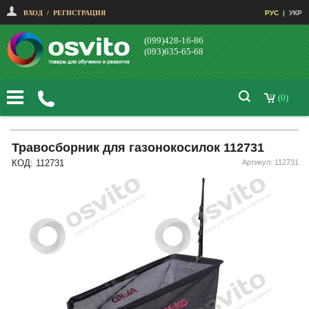
ВХОД
/
РЕГИСТРАЦИЯ
РУС
|
УКР
(099)428-16-86
(093)635-65-68
(0)
Травосборник для газонокосилок 112731
КОД: 112731
Артикул: 112731