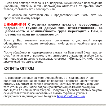
- Если при осмотре товара Вы обнаружили механические повреждения
(царапины, вмятины и т.п.) необходимо отказаться от приема этого
товара, составить акт и сообщить нам.
- На основании составленного и предоставленного Вами акта мы
произведем замену товара.
Внимание!
С момента приема груза от перевозчика и
подписания грузовых документов, ответственность за
целостность и комплектность груза переходит к Вам, и
претензии нами не принимаются.
Если у Вас возникли вопросы, связанные с доставкой товара
обращайтесь по нашим телефонам, либо другим удобным для вас
способом.
После обработки и подтверждения заказа на Ваш e-mail будет выслан
счет. Распечатав его, вы можете оплатить его в отделении любого банка
или невыходя из дома с помьощью системы «Приват24», либо через
другую удобную вам систему.
КУПИТЬ ОПТОМ
По вопросам оптовых закупок обращайтесь в отдел продаж. У нас
работает отлаженная поставка по продаже и доставке наших товаров,
оптовым клиентам, интернет магазинам, частным магазинам и пр. Для
того чтобы узнать более подробную информацию Вам необходимо
пообщаться с нашим менеджером. Продажа и доставка оптовых закупок
осуществляется во все населенные пункты Украины, условия
обсуждаются индивидуально.Telegram:
https://t.me/osvito_wp