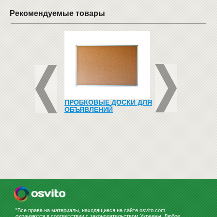
Рекомендуемые товары
ЬЮТЕРНЫЕ
ПРОБКОВЫЕ ДОСКИ ДЛЯ
ФЛИПЧАРТ ДЛЯ
Ы
ОБЪЯВЛЕНИЙ
МАРКЕРА НА ПОД
65X100
3469
грн
3399
грн
"Все права на материалы, находящиеся на сайте osvito.com,
охраняются в соответствии с законодательством Украины. Любое