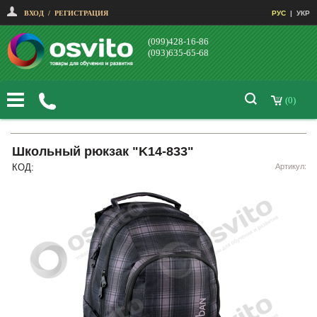
ВХОД
/
РЕГИСТРАЦИЯ
РУС
|
УКР
(099)428-16-86
(093)635-65-68
(0)
Школьный рюкзак "K14-833"
КОД:
Артикул: