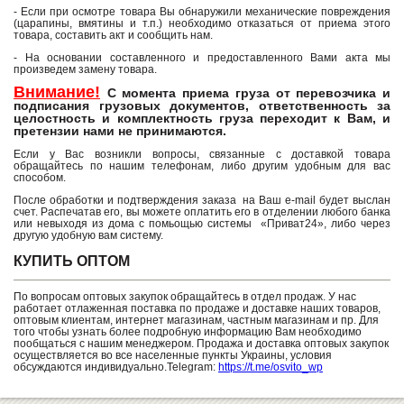
- Если при осмотре товара Вы обнаружили механические повреждения
(царапины, вмятины и т.п.) необходимо отказаться от приема этого
товара, составить акт и сообщить нам.
- На основании составленного и предоставленного Вами акта мы
произведем замену товара.
Внимание!
С момента приема груза от перевозчика и
подписания грузовых документов, ответственность за
целостность и комплектность груза переходит к Вам, и
претензии нами не принимаются.
Если у Вас возникли вопросы, связанные с доставкой товара
обращайтесь по нашим телефонам, либо другим удобным для вас
способом.
После обработки и подтверждения заказа на Ваш e-mail будет выслан
счет. Распечатав его, вы можете оплатить его в отделении любого банка
или невыходя из дома с помьощью системы «Приват24», либо через
другую удобную вам систему.
КУПИТЬ ОПТОМ
По вопросам оптовых закупок обращайтесь в отдел продаж. У нас
работает отлаженная поставка по продаже и доставке наших товаров,
оптовым клиентам, интернет магазинам, частным магазинам и пр. Для
того чтобы узнать более подробную информацию Вам необходимо
пообщаться с нашим менеджером. Продажа и доставка оптовых закупок
осуществляется во все населенные пункты Украины, условия
обсуждаются индивидуально.Telegram:
https://t.me/osvito_wp