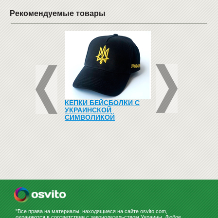
Рекомендуемые товары
ТЫ ДЛЯ
КЕПКИ БЕЙСБОЛКИ С
НАБОР (СТОЛЕШН
,ФЛИПЧАРТА
УКРАИНСКОЙ
ЗАКРУГЛЕННЫМИ
СИМВОЛИКОЙ
УГЛАМИ И ЭКРАН)
875
грн
"Все права на материалы, находящиеся на сайте osvito.com,
охраняются в соответствии с законодательством Украины. Любое