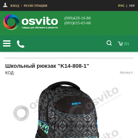
ВХОД
/
РЕГИСТРАЦИЯ
РУС
|
УКР
(099)428-16-86
(093)635-65-68
(0)
Школьный рюкзак "K14-808-1"
КОД:
Артикул: