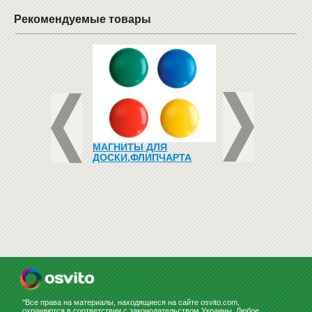
Рекомендуемые товары
 (СТОЛЕШНИЦА С
МАГНИТЫ ДЛЯ
МАГНИТНЫЙ
УГЛЕННЫМИ
ДОСКИ,ФЛИПЧАРТА
КАЛЕНДАРЬ (ЯЗЫ
И И ЭКРАН) 16 ММ
АНГЛИЙСКИЙ)
830
грн
Купить
789
грн
"Все права на материалы, находящиеся на сайте osvito.com,
охраняются в соответствии с законодательством Украины. Любое