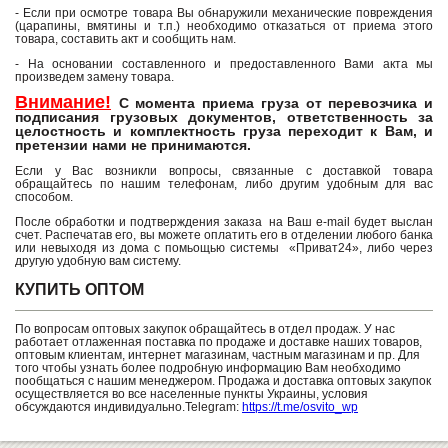
- Если при осмотре товара Вы обнаружили механические повреждения
(царапины, вмятины и т.п.) необходимо отказаться от приема этого
товара, составить акт и сообщить нам.
- На основании составленного и предоставленного Вами акта мы
произведем замену товара.
Внимание!
С момента приема груза от перевозчика и
подписания грузовых документов, ответственность за
целостность и комплектность груза переходит к Вам, и
претензии нами не принимаются.
Если у Вас возникли вопросы, связанные с доставкой товара
обращайтесь по нашим телефонам, либо другим удобным для вас
способом.
После обработки и подтверждения заказа на Ваш e-mail будет выслан
счет. Распечатав его, вы можете оплатить его в отделении любого банка
или невыходя из дома с помьощью системы «Приват24», либо через
другую удобную вам систему.
КУПИТЬ ОПТОМ
По вопросам оптовых закупок обращайтесь в отдел продаж. У нас
работает отлаженная поставка по продаже и доставке наших товаров,
оптовым клиентам, интернет магазинам, частным магазинам и пр. Для
того чтобы узнать более подробную информацию Вам необходимо
пообщаться с нашим менеджером. Продажа и доставка оптовых закупок
осуществляется во все населенные пункты Украины, условия
обсуждаются индивидуально.Telegram:
https://t.me/osvito_wp