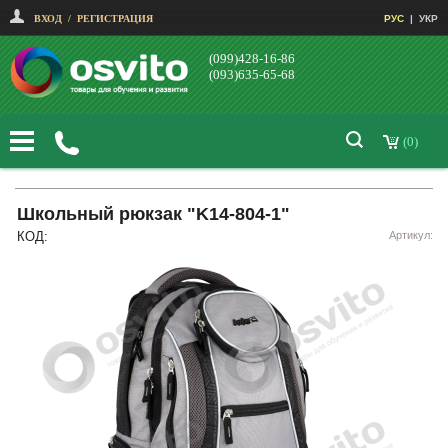
ВХОД
/
РЕГИСТРАЦИЯ
РУС
|
УКР
(099)428-16-86
(093)635-65-68
(0)
Школьный рюкзак "K14-804-1"
КОД:
Артикул: