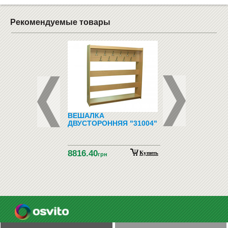
Рекомендуемые товары
ЫЕ, ДЕТСКИЕ,
ВЕШАЛКА
ФЛИПЧАРТ ДЛЯ
НИЕ КРЕСЛА
ДВУСТОРОННЯЯ "31004"
МАРКЕРА МОБИЛ
65Х100
8816.40
5300
Купить
грн
грн