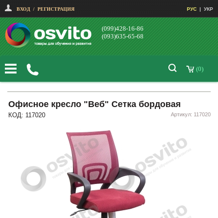
ВХОД
/
РЕГИСТРАЦИЯ
РУС
|
УКР
(099)428-16-86
(093)635-65-68
(0)
Офисное кресло "Веб" Сетка бордовая
КОД: 117020
Артикул: 117020