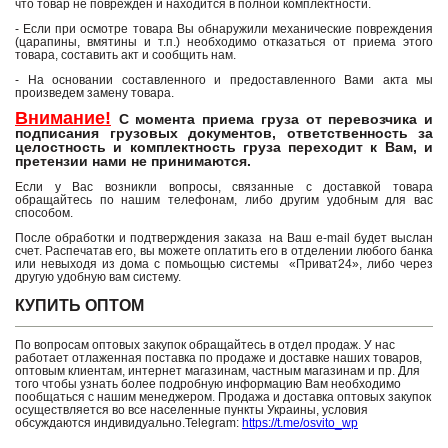
что товар не поврежден и находится в полной комплектности.
- Если при осмотре товара Вы обнаружили механические повреждения
(царапины, вмятины и т.п.) необходимо отказаться от приема этого
товара, составить акт и сообщить нам.
- На основании составленного и предоставленного Вами акта мы
произведем замену товара.
Внимание!
С момента приема груза от перевозчика и
подписания грузовых документов, ответственность за
целостность и комплектность груза переходит к Вам, и
претензии нами не принимаются.
Если у Вас возникли вопросы, связанные с доставкой товара
обращайтесь по нашим телефонам, либо другим удобным для вас
способом.
После обработки и подтверждения заказа на Ваш e-mail будет выслан
счет. Распечатав его, вы можете оплатить его в отделении любого банка
или невыходя из дома с помьощью системы «Приват24», либо через
другую удобную вам систему.
КУПИТЬ ОПТОМ
По вопросам оптовых закупок обращайтесь в отдел продаж. У нас
работает отлаженная поставка по продаже и доставке наших товаров,
оптовым клиентам, интернет магазинам, частным магазинам и пр. Для
того чтобы узнать более подробную информацию Вам необходимо
пообщаться с нашим менеджером. Продажа и доставка оптовых закупок
осуществляется во все населенные пункты Украины, условия
обсуждаются индивидуально.Telegram:
https://t.me/osvito_wp