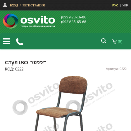
ВХОД
/
РЕГИСТРАЦИЯ
РУС
|
УКР
(099)428-16-86
(093)635-65-68
(0)
Стул ISO "0222"
КОД: 0222
Артикул: 0222