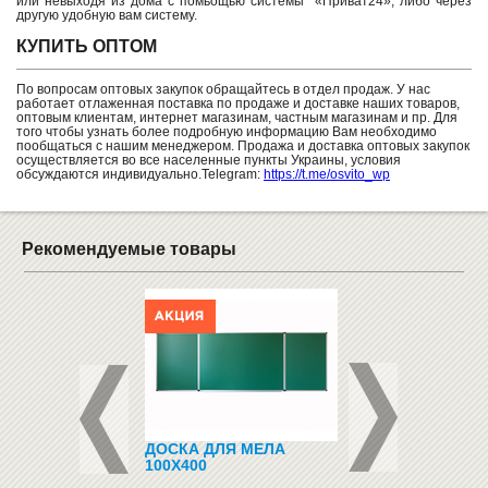
или невыходя из дома с помьощью системы «Приват24», либо через
другую удобную вам систему.
КУПИТЬ ОПТОМ
По вопросам оптовых закупок обращайтесь в отдел продаж. У нас
работает отлаженная поставка по продаже и доставке наших товаров,
оптовым клиентам, интернет магазинам, частным магазинам и пр. Для
того чтобы узнать более подробную информацию Вам необходимо
пообщаться с нашим менеджером. Продажа и доставка оптовых закупок
осуществляется во все населенные пункты Украины, условия
обсуждаются индивидуально.Telegram:
https://t.me/osvito_wp
Рекомендуемые товары
 БЕЙСБОЛКИ С
ДОСКА ДЛЯ МЕЛА
ДОСКА ПРОБКОВ
НСКОЙ
100Х400
90Х120
ОЛИКОЙ