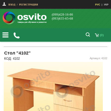
ВХОД
/
РЕГИСТРАЦИЯ
РУС
|
УКР
(099)428-16-86
(093)635-65-68
(0)
Стол "4102"
КОД: 4102
Артикул: 4102