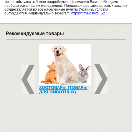
того чтобы узнать более подробную информацию Вам необходимо
пообщаться с нашим менеджером. Продажа и доставка оптовых закупок
осуществляется во все населенные пункты Украины, условия
обсуждаются индивидуально.Telegram:
https://t.me/osvito_wp
Рекомендуемые товары
ДЛЯ ДЕТСКОГО
ЗООТОВАРЫ (ТОВАРЫ
ГЕНЕРАТОР
"ДЕРЕВЯННЫЙ"
ДЛЯ ЖИВОТНЫХ)
БЕНЗИНОВЫЙ 4-Х
ТАКТНЫЙ EINBACH
W - 5500 W
65000
грн
Купить
35000
грн