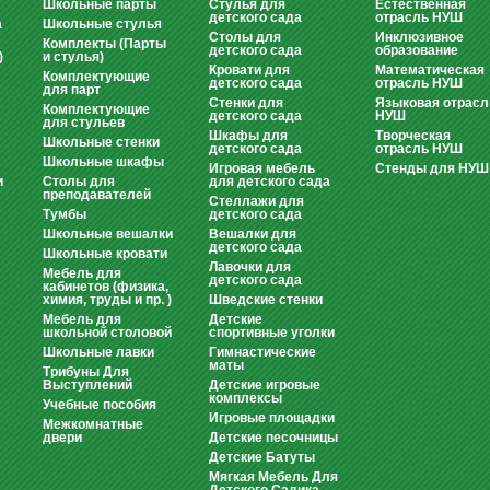
Школьные парты
Стулья для
Естественная
детского сада
отрасль НУШ
а
Школьные стулья
Столы для
Инклюзивное
Комплекты (Парты
детского сада
образование
)
и стулья)
Кровати для
Математическая
Комплектующие
детского сада
отрасль НУШ
для парт
Стенки для
Языковая отрасл
Комплектующие
детского сада
НУШ
для стульев
Шкафы для
Творческая
Школьные стенки
детского сада
отрасль НУШ
Школьные шкафы
Игровая мебель
Стенды для НУШ
и
Столы для
для детского сада
преподавателей
Стеллажи для
Тумбы
детского сада
Школьные вешалки
Вешалки для
детского сада
Школьные кровати
Лавочки для
Мебель для
детского сада
кабинетов (физика,
химия, труды и пр. )
Шведские стенки
Мебель для
Детские
школьной столовой
спортивные уголки
Школьные лавки
Гимнастические
маты
Трибуны Для
Выступлений
Детские игровые
комплексы
Учебные пособия
Игровые площадки
Межкомнатные
двери
Детские песочницы
Детские Батуты
Мягкая Мебель Для