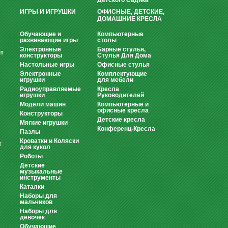
Детского Садика
ИГРЫ И ИГРУШКИ
ОФИСНЫЕ, ДЕТСКИЕ,
ДОМАШНИЕ КРЕСЛА
Обучающие и
Компьютерные
развивающие игры
столы
Электронные
Барные стулья,
т
конструкторы
Стулья Для Дома
Настольные игры
Офисные стулья
Электронные
Комплектующие
игрушки
для мебели
Радиоуправляемые
Кресла
игрушки
Руководителей
Модели машин
Компьютерные и
офисные кресла
Конструкторы
Детские кресла
Мягкие игрушки
Конференц-Кресла
Пазлы
Кроватки и Коляски
т
для кукол
Роботы
Детские
музыкальные
инструменты
Каталки
Наборы для
мальчиков
Наборы для
девочек
Обучающие