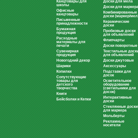
Канцтовары для
Доски для мела
школы
Доски для маркер
Офисные
Комбинированные
канцтовары
доски (маркер/мел
Письменные
Керамические
принадлежности
доски
Бумажная
Пробковые доски
продукция
для объявлений
Расходные
Флипчарты
материалы для
печати
Доски поворотные
Сувенирная
Текстильные доск
продукция
для объявлений
Новогодний декор
Доски джутовые
Шарики
Аксессуары
Копилки
Подставки для
досок
Сопутствующие
товары для
Осветительное
детского
оборудование
творчества
(светильники для
досок)
Книги
Интерактивные
Бейсболки и Кепки
доски
Стеклянные доски
для маркера
Мольберты
Рекламные
носители