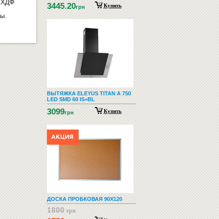
 ХДФ
3445.20
Купить
грн
ы.
ВЫТЯЖКА ELEYUS TITAN A 750
LED SMD 60 IS+BL
3099
Купить
грн
ДОСКА ПРОБКОВАЯ 90Х120
1800
грн