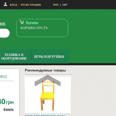
ВХОД
/
РЕГИСТРАЦИЯ
РУС
|
УКР
МИСКА НА РЕЗИНКЕ 1,8Л
ТРИКСИ 24854
5677.20
Купить
грн
Корзина
НОК
КОРЗИНА ПУСТА
ТЕХНИКА И
ИГРЫ И ИГРУШКИ
ОБОРУДОВАНИЕ
ПРОБКОВЫЕ ДОСКИ ДЛЯ
ОБЪЯВЛЕНИЙ
Рекомендуемые товары
0821)
40
грн
Купить