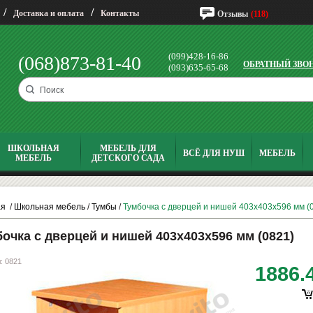
/
/
Доставка и оплата
Контакты
Отзывы
(118)
(099)428-16-86
(068)873-81-40
ОБРАТНЫЙ ЗВО
(093)635-65-68
ШКОЛЬНАЯ
МЕБЕЛЬ ДЛЯ
ВСЁ ДЛЯ НУШ
МЕБЕЛЬ
МЕБЕЛЬ
ДЕТСКОГО САДА
ая
/
Школьная мебель
/
Тумбы
/
Тумбочка с дверцей и нишей 403х403х596 мм (
очка с дверцей и нишей 403х403х596 мм (0821)
: 0821
1886.