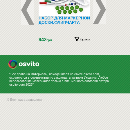
ДНО-
НАБОР ДЛЯ МАРКЕРНОЙ
ЗООТОВАРЫ (ТО
ТИЧЕСКИЙ
ДОСКИ,ФЛИПЧАРТА
ДЛЯ ЖИВОТНЫХ)
ИАЛ С
НСКОГО ЯЗЫКА
ГНИТАХ АЗБУКА
942
НСКАЯ
Купить
Купить
н
грн
НСТРАЦИОННЫЙ)
"Все права на материалы, находящиеся на сайте osvito.com,
охраняются в соответствии с законодательством Украины. Любое
использование материалов только с письменного согласия автора
osvito.com 2026"
© Все права защищены