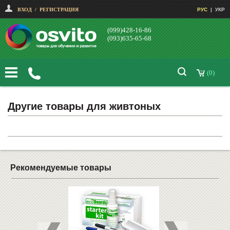
ВХОД
/
РЕГИСТРАЦИЯ
РУС
|
УКР
(099)428-16-86
(093)635-65-68
(0)
Другие товары для живтоных
Рекомендуемые товары