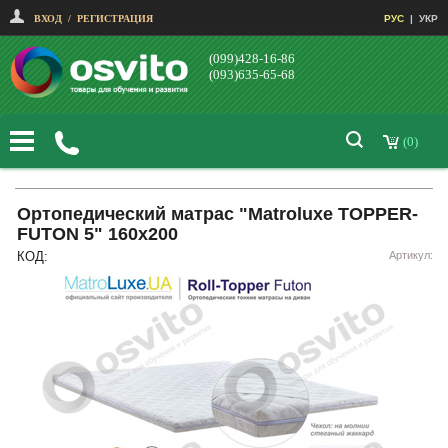
ВХОД
/
РЕГИСТРАЦИЯ
РУС
|
УКР
(099)428-16-86
(093)635-65-68
(0)
Ортопедический матрас "Matroluxe TOPPER-
FUTON 5" 160х200
КОД:
Артикул: