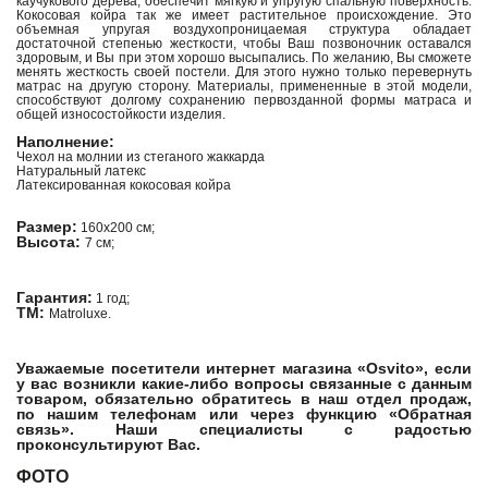
каучукового дерева, обеспечит мягкую и упругую спальную поверхность.
Кокосовая койра так же имеет растительное происхождение. Это
объемная упругая воздухопроницаемая структура обладает
достаточной степенью жесткости, чтобы Ваш позвоночник оставался
здоровым, и Вы при этом хорошо высыпались. По желанию, Вы сможете
менять жесткость своей постели. Для этого нужно только перевернуть
матрас на другую сторону. Материалы, примененные в этой модели,
способствуют долгому сохранению первозданной формы матраса и
общей износостойкости изделия.
Наполнение:
Чехол на молнии из стеганого жаккарда
Натуральный латекс
Латексированная кокосовая койра
Размер:
160х200 см;
Высота:
7 см;
Гарантия:
1 год;
ТМ:
Matroluxe.
Уважаемые посетители интернет магазина «Osvito», если
у вас возникли какие-либо вопросы связанные с данным
товаром, обязательно обратитесь в наш отдел продаж,
по нашим телефонам или через функцию «Обратная
связь». Наши специалисты с радостью
проконсультируют Вас.
ФОТО