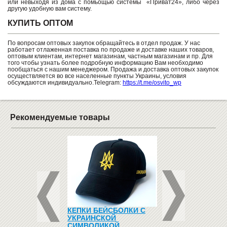
или невыходя из дома с помьощью системы «Приват24», либо через
другую удобную вам систему.
КУПИТЬ ОПТОМ
По вопросам оптовых закупок обращайтесь в отдел продаж. У нас
работает отлаженная поставка по продаже и доставке наших товаров,
оптовым клиентам, интернет магазинам, частным магазинам и пр. Для
того чтобы узнать более подробную информацию Вам необходимо
пообщаться с нашим менеджером. Продажа и доставка оптовых закупок
осуществляется во все населенные пункты Украины, условия
обсуждаются индивидуально.Telegram:
https://t.me/osvito_wp
Рекомендуемые товары
ЛЬНИК ДЛЯ
КЕПКИ БЕЙСБОЛКИ С
ВЕШАЛКА
ЬНЫХ ДОСОК
УКРАИНСКОЙ
ДВУСТОРОННЯЯ "3
150 ЛЕДПО"
СИМВОЛИКОЙ