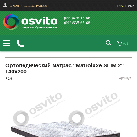
ВХОД
/
РЕГИСТРАЦИЯ
РУС
|
УКР
(099)428-16-86
(093)635-65-68
(0)
Ортопедический матрас "Matroluxe SLIM 2"
140х200
КОД:
Артикул: