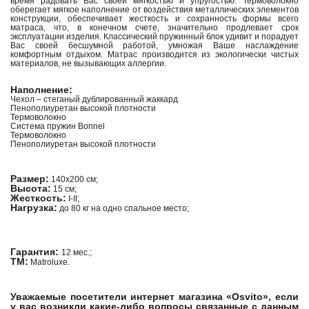
время радовать Вас своей мягкостью и упругостью. Термоволокно
оберегает мягкое наполнение от воздействия металлических элементов
конструкции, обеспечивает жесткость и сохранность формы всего
матраса, что, в конечном счете, значительно продлевает срок
эксплуатации изделия. Классический пружинный блок удивит и порадует
Вас своей бесшумной работой, умножая Ваше наслаждение
комфортным отдыхом. Матрас производится из экологически чистых
материалов, не вызывающих аллергии.
Наполнение:
Чехол – стеганый дублированный жаккард
Пенополиуретан высокой плотности
Термоволокно
Система пружин Bonnel
Термоволокно
Пенополиуретан высокой плотности
Размер:
140х200 см;
Высота:
15 см;
Жесткость:
I-II;
Нагрузка:
до 80 кг на одно спальное место;
Гарантия:
12 мес.;
ТМ:
Matroluxe.
Уважаемые посетители интернет магазина «Osvito», если
у вас возникли какие-либо вопросы связанные с данным