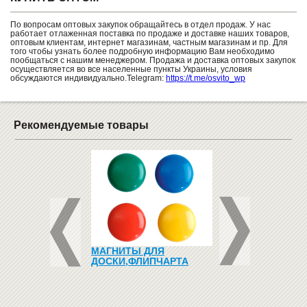
По вопросам оптовых закупок обращайтесь в отдел продаж. У нас
работает отлаженная поставка по продаже и доставке наших товаров,
оптовым клиентам, интернет магазинам, частным магазинам и пр. Для
того чтобы узнать более подробную информацию Вам необходимо
пообщаться с нашим менеджером. Продажа и доставка оптовых закупок
осуществляется во все населенные пункты Украины, условия
обсуждаются индивидуально.Telegram:
https://t.me/osvito_wp
Рекомендуемые товары
К ДЛЯ
МАГНИТЫ ДЛЯ
СТУЛ ДЛЯ ДЕТСК
НОЙ ПАРТЫ (ДЛЯ
ДОСКИ,ФЛИПЧАРТА
САДА "ДЕРЕВЯНН
АТНОЙ ТРУБЫ)
839
Купить
грн