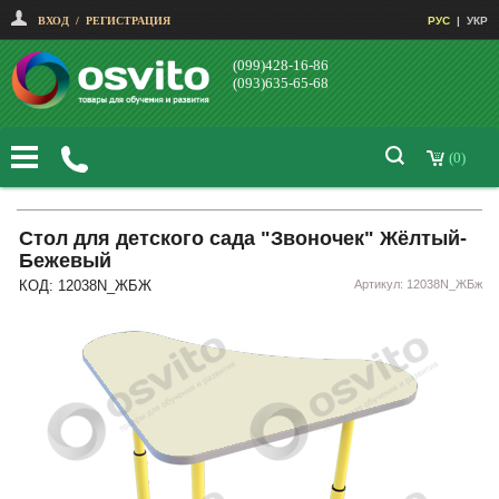
ВХОД
/
РЕГИСТРАЦИЯ
РУС
|
УКР
(099)428-16-86
(093)635-65-68
(0)
Стол для детского сада "Звоночек" Жёлтый-
Бежевый
КОД: 12038N_ЖБЖ
Артикул: 12038N_ЖБж