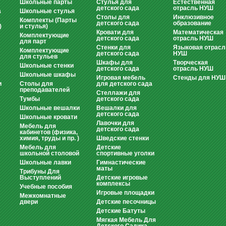
Школьные парты
Стулья для
Естественная
детского сада
отрасль НУШ
а
Школьные стулья
Столы для
Инклюзивное
Комплекты (Парты
детского сада
образование
)
и стулья)
Кровати для
Математическая
Комплектующие
детского сада
отрасль НУШ
для парт
Стенки для
Языковая отрасл
Комплектующие
детского сада
НУШ
для стульев
Шкафы для
Творческая
Школьные стенки
детского сада
отрасль НУШ
Школьные шкафы
Игровая мебель
Стенды для НУШ
и
Столы для
для детского сада
преподавателей
Стеллажи для
Тумбы
детского сада
Школьные вешалки
Вешалки для
детского сада
Школьные кровати
Лавочки для
Мебель для
детского сада
кабинетов (физика,
химия, труды и пр. )
Шведские стенки
Мебель для
Детские
школьной столовой
спортивные уголки
Школьные лавки
Гимнастические
маты
Трибуны Для
Выступлений
Детские игровые
комплексы
Учебные пособия
Игровые площадки
Межкомнатные
двери
Детские песочницы
Детские Батуты
Мягкая Мебель Для