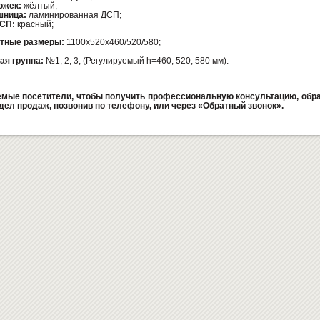
ожек:
жёлтый;
шница:
ламинированная ДСП;
СП:
красный;
итные размеры:
1100х520х460/520/580;
ая группа:
№1, 2, 3, (Регулируемый h=460, 520
, 58
0 мм).
мые посетители, чтобы получить профессиональную консультацию, обра
дел продаж, позвонив по телефону, или через «Обратный звонок».