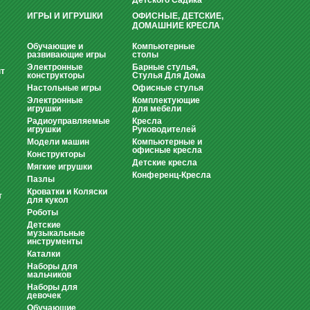
Детского Садика
ИГРЫ И ИГРУШКИ
ОФИСНЫЕ, ДЕТСКИЕ,
ДОМАШНИЕ КРЕСЛА
Обучающие и
Компьютерные
развивающие игры
столы
Электронные
Барные стулья,
т
конструкторы
Стулья Для Дома
Настольные игры
Офисные стулья
Электронные
Комплектующие
игрушки
для мебели
Радиоуправляемые
Кресла
игрушки
Руководителей
Модели машин
Компьютерные и
офисные кресла
Конструкторы
Детские кресла
Мягкие игрушки
Конференц-Кресла
Пазлы
Кроватки и Коляски
т
для кукол
Роботы
Детские
музыкальные
инструменты
Каталки
Наборы для
мальчиков
Наборы для
девочек
Обучающие