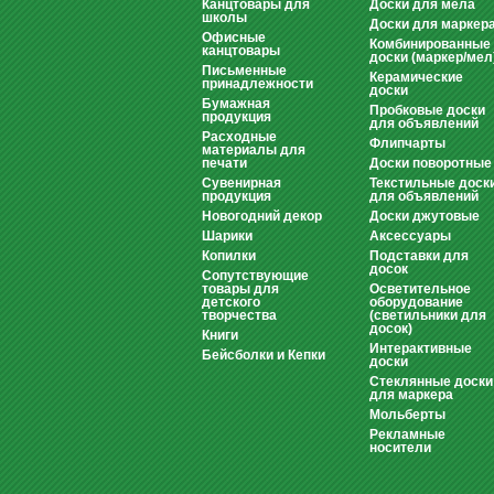
Канцтовары для
Доски для мела
школы
Доски для маркер
Офисные
Комбинированные
канцтовары
доски (маркер/мел
Письменные
Керамические
принадлежности
доски
Бумажная
Пробковые доски
продукция
для объявлений
Расходные
Флипчарты
материалы для
печати
Доски поворотные
Сувенирная
Текстильные доск
продукция
для объявлений
Новогодний декор
Доски джутовые
Шарики
Аксессуары
Копилки
Подставки для
досок
Сопутствующие
товары для
Осветительное
детского
оборудование
творчества
(светильники для
досок)
Книги
Интерактивные
Бейсболки и Кепки
доски
Стеклянные доски
для маркера
Мольберты
Рекламные
носители