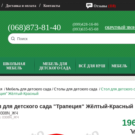
/
/
Доставка и оплата
Контакты
Отзывы
(118)
(099)428-16-86
(068)873-81-40
ОБРАТНЫЙ ЗВО
(093)635-65-68
ШКОЛЬНАЯ
МЕБЕЛЬ ДЛЯ
ВСЁ ДЛЯ НУШ
МЕБЕЛЬ
МЕБЕЛЬ
ДЕТСКОГО САДА
ая
/
Мебель для детского сада
/
Столы для детского сада
/
Стол для детского 
еция" Жёлтый-Красный
 для детского сада "Трапеция" Жёлтый-Красный
0308N_ЖЧ
л: 0308N_ЖЧ
19