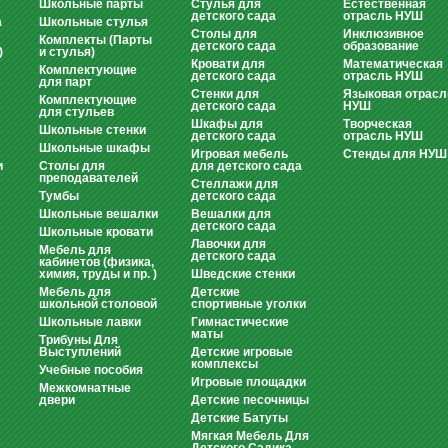
Школьные парты
Стулья для
Естественная
детского сада
отрасль НУШ
а
Школьные стулья
Столы для
Инклюзивное
Комплекты (Парты
детского сада
образование
)
и стулья)
Кровати для
Математическая
Комплектующие
детского сада
отрасль НУШ
для парт
Стенки для
Языковая отрасл
Комплектующие
детского сада
НУШ
для стульев
Шкафы для
Творческая
Школьные стенки
детского сада
отрасль НУШ
Школьные шкафы
Игровая мебель
Стенды для НУШ
и
Столы для
для детского сада
преподавателей
Стеллажи для
Тумбы
детского сада
Школьные вешалки
Вешалки для
детского сада
Школьные кровати
Лавочки для
Мебель для
детского сада
кабинетов (физика,
химия, труды и пр. )
Шведские стенки
Мебель для
Детские
школьной столовой
спортивные уголки
Школьные лавки
Гимнастические
маты
Трибуны Для
Выступлений
Детские игровые
комплексы
Учебные пособия
Игровые площадки
Межкомнатные
двери
Детские песочницы
Детские Батуты
Мягкая Мебель Для