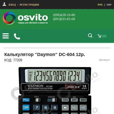
ВХОД
/
РЕГИСТРАЦИЯ
РУС
|
УКР
(099)428-16-86
(093)635-65-68
(0)
Калькулятор "Daymon" DC-604 12р.
КОД: 77209
Артикул: