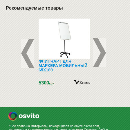
Рекомендуемые товары
 ДЛЯ МЕЛА
ФЛИПЧАРТ ДЛЯ
ВЕШАЛКА
МАРКЕРА МОБИЛЬНЫЙ
ДВУСТОРОННЯЯ "3
65Х100
5300
8816.40
Купить
грн
грн
"Все права на материалы, находящиеся на сайте osvito.com,
охраняются в соответствии с законодательством Украины. Любое