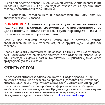
- Если при осмотре товара Вы обнаружили механические повреждения
(царапины, вмятины и т.п.) необходимо отказаться от приема этого
товара, составить акт и сообщить нам.
- На основании составленного и предоставленного Вами акта мы
произведем замену товара.
Внимание!
С момента приема груза от перевозчика и
подписания грузовых документов, ответственность за
целостность и комплектность груза переходит к Вам, и
претензии нами не принимаются.
Если у Вас возникли вопросы, связанные с доставкой товара
обращайтесь по нашим телефонам, либо другим удобным для вас
способом.
После обработки и подтверждения заказа на Ваш e-mail будет выслан
счет. Распечатав его, вы можете оплатить его в отделении любого банка
или невыходя из дома с помьощью системы «Приват24», либо через
другую удобную вам систему.
КУПИТЬ ОПТОМ
По вопросам оптовых закупок обращайтесь в отдел продаж. У нас
работает отлаженная поставка по продаже и доставке наших товаров,
оптовым клиентам, интернет магазинам, частным магазинам и пр. Для
того чтобы узнать более подробную информацию Вам необходимо
пообщаться с нашим менеджером. Продажа и доставка оптовых закупок
осуществляется во все населенные пункты Украины, условия
обсуждаются индивидуально.Telegram:
https://t.me/osvito_wp