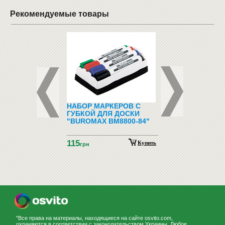
Рекомендуемые товары
ИЕ СМАРТ-ЧАСЫ -
НАБОР МАРКЕРОВ С
КОМПЛЕКТ ПАРТА
OOM SMART WATCH
ГУБКОЙ ДЛЯ ДОСКИ
СТУЛЬЯ «OSVITO
NK
"BUROMAX BM8800-84"
90158+90292»
115
4296
Купить
Купить
н
грн
грн
"Все права на материалы, находящиеся на сайте osvito.com,
охраняются в соответствии с законодательством Украины. Любое