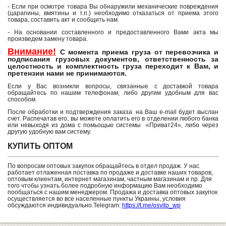
- Если при осмотре товара Вы обнаружили механические повреждения
(царапины, вмятины и т.п.) необходимо отказаться от приема этого
товара, составить акт и сообщить нам.
- На основании составленного и предоставленного Вами акта мы
произведем замену товара.
Внимание!
С момента приема груза от перевозчика и
подписания грузовых документов, ответственность за
целостность и комплектность груза переходит к Вам, и
претензии нами не принимаются.
Если у Вас возникли вопросы, связанные с доставкой товара
обращайтесь по нашим телефонам, либо другим удобным для вас
способом.
После обработки и подтверждения заказа на Ваш e-mail будет выслан
счет. Распечатав его, вы можете оплатить его в отделении любого банка
или невыходя из дома с помьощью системы «Приват24», либо через
другую удобную вам систему.
КУПИТЬ ОПТОМ
По вопросам оптовых закупок обращайтесь в отдел продаж. У нас
работает отлаженная поставка по продаже и доставке наших товаров,
оптовым клиентам, интернет магазинам, частным магазинам и пр. Для
того чтобы узнать более подробную информацию Вам необходимо
пообщаться с нашим менеджером. Продажа и доставка оптовых закупок
осуществляется во все населенные пункты Украины, условия
обсуждаются индивидуально.Telegram:
https://t.me/osvito_wp