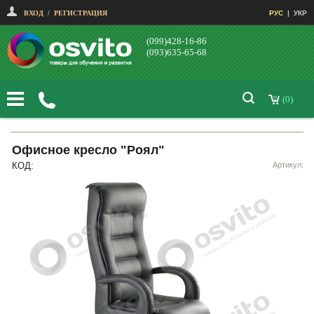
ВХОД
/
РЕГИСТРАЦИЯ
РУС
|
УКР
(099)428-16-86
(093)635-65-68
(0)
Офисное кресло "Роял"
КОД:
Артикул: